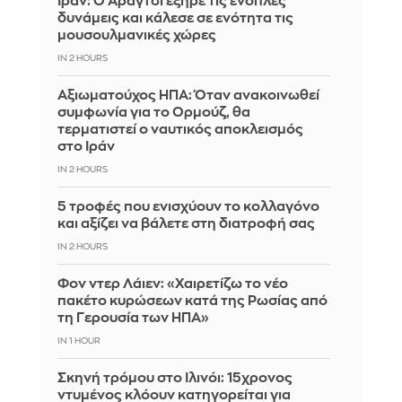
Ιράν: Ο Αραγτσί εξήρε τις ένοπλες
δυνάμεις και κάλεσε σε ενότητα τις
μουσουλμανικές χώρες
IN 2 HOURS
Αξιωματούχος ΗΠΑ: Όταν ανακοινωθεί
συμφωνία για το Ορμούζ, θα
τερματιστεί ο ναυτικός αποκλεισμός
στο Ιράν
IN 2 HOURS
5 τροφές που ενισχύουν το κολλαγόνο
και αξίζει να βάλετε στη διατροφή σας
IN 2 HOURS
Φον ντερ Λάιεν: «Χαιρετίζω το νέο
πακέτο κυρώσεων κατά της Ρωσίας από
τη Γερουσία των ΗΠΑ»
IN 1 HOUR
Σκηνή τρόμου στο Ιλινόι: 15χρονος
ντυμένος κλόουν κατηγορείται για