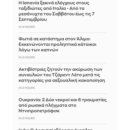
Η Ισπανία ξεκινά ελέγχους στους
ταξιδιώτες από Ιταλία - Από τα
μεσάνυχτα του Σαββάτου έως τις 7
Σεπτεμβρίου
IN 2 HOURS
Φωτιά σε κατάστημα στον Άλιμο:
Εκκενώνονται προληπτικά κάτοικοι
λόγω των καπνών
IN 2 HOURS
Ακτιβίστριες ζητούν την ακύρωση των
συναυλιών του Τζάρεντ Λέτο μετά τις
κατηγορίες για σεξουαλική κακοποίηση
IN 2 HOURS
Ουκρανία: 2 Δύο νεκροί και 6 τραυματίες
από ρωσικά πλήγματα στο
Ντνιπροπετρόφσκ
IN 2 HOURS