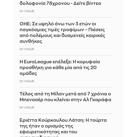
δολοφονία 78χρονου - Δείτε βίντεο
IN 1 HOUR
ΟΗΕ: Σε υψηλό άνω των 3 ετών οι
παγκόσμιες τιμές τροφίμων – Πιέσεις
από πολέμους και δυσμενείς καιρικές
συνθήκες
IN 1 HOUR
Η EuroLeague επέλεξε: Η κορυφαία
προσθήκη για κάθε μία από τις 20
ομάδες
IN 1 HOUR
Τέλος από τη Μίλαν μετά από 7 χρόνια ο
Μπενασέρ που κλείνει στην Αλ Γκαράφα
IN 1 HOUR
Εριέττα Κούρκουλου Λάτση: Η τούρτα
της ήταν ο ορισμός της
εφευρετικότητας και του