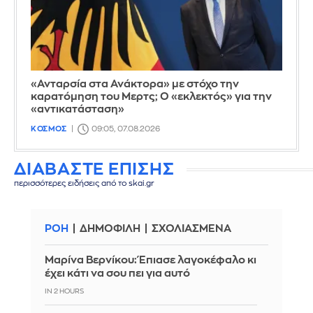
«Ανταρσία στα Ανάκτορα» με στόχο την
καρατόμηση του Μερτς; Ο «εκλεκτός» για την
«αντικατάσταση»
ΚΟΣΜΟΣ
09:05, 07.08.2026
ΔΙΑΒΑΣΤΕ ΕΠΙΣΗΣ
περισσότερες ειδήσεις από το skai.gr
ΡΟΗ
ΔΗΜΟΦΙΛΗ
ΣΧΟΛΙΑΣΜΕΝΑ
Μαρίνα Βερνίκου: Έπιασε λαγοκέφαλο κι
έχει κάτι να σου πει για αυτό
IN 2 HOURS