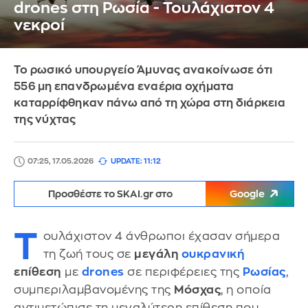
drones στη Ρωσία - Τουλάχιστον 4
νεκροί
Το ρωσικό υπουργείο Άμυνας ανακοίνωσε ότι
556 μη επανδρωμένα εναέρια οχήματα
καταρρίφθηκαν πάνω από τη χώρα στη διάρκεια
της νύχτας
07:25, 17.05.2026
UPDATE: 11:12
Προσθέστε το SKAI.gr στο
Google
Τ
ουλάχιστον 4 άνθρωποι έχασαν σήμερα
τη ζωή τους σε
μεγάλη
ουκρανική
επίθεση
με
drones
σε περιφέρειες της
Ρωσίας
,
συμπεριλαμβανομένης της
Μόσχας
, η οποία
αντιμετώπισε τη μεγαλύτερη επίθεση που