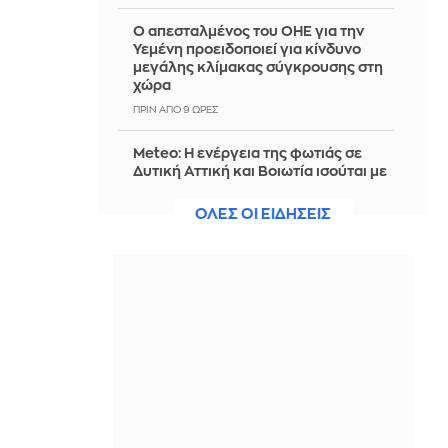
Ο απεσταλμένος του ΟΗΕ για την
Υεμένη προειδοποιεί για κίνδυνο
μεγάλης κλίμακας σύγκρουσης στη
χώρα
ΠΡΙΝ ΑΠΌ 9 ΏΡΕΣ
Meteo: Η ενέργεια της φωτιάς σε
Δυτική Αττική και Βοιωτία ισούται με
6 βόμβες Χιροσίμα - Στάχτη 111.732
στρέμματα
ΟΛΕΣ ΟΙ ΕΙΔΗΣΕΙΣ
ΠΡΙΝ ΑΠΌ 9 ΏΡΕΣ
Ικανοποίηση ΣΕΤΕ για το Ειδικό
Χωροταξικό Πλαίσιο για τον
Τουρισμό
ΠΡΙΝ ΑΠΌ 9 ΏΡΕΣ
Mamma Mia! 3: Θα επιστρέψει
επιτέλους στην Ελλάδα;
ΠΡΙΝ ΑΠΌ 9 ΏΡΕΣ