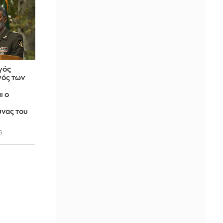
γός
γός των
ι ο
νας του
6