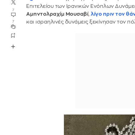
Επιτελείου των Ιρανικών Ενόπλων Δυνάμε
7
Αμπντολραχίμ Μουσαβί
,
λίγο πριν τον θά
και ισραηλινές δυνάμεις ξεκίνησαν τον π
7