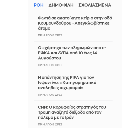
ΡΟΗ
ΔΗΜΟΦΙΛΗ
ΣΧΟΛΙΑΣΜΕΝΑ
Φωτιά σε ακατοίκητο κτίριο στην οδό
Κουμουνδούρου - Απεγκλωβίστηκε
άτομο
ΠΡΙΝ ΑΠΌ 8 ΏΡΕΣ
Ο «χάρτης» των πληρωμών από e-
ΕΦΚΑ και ΔΥΠΑ από 10 έως 14
Αυγούστου
ΠΡΙΝ ΑΠΌ 9 ΏΡΕΣ
Η απάντηση της FIFA για τον
Ινφαντίνο: «Κατηγορηματικά
αναληθείς ισχυρισμοί»
ΠΡΙΝ ΑΠΌ 9 ΏΡΕΣ
CNN: Ο κορυφαίος στρατηγός του
Τραμπ αναζητά διέξοδο από τον
πόλεμο με το Ιράν
ΠΡΙΝ ΑΠΌ 9 ΏΡΕΣ