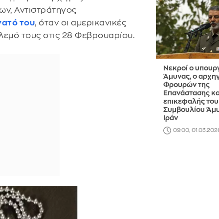
ων, Αντιστράτηγος
νατό του
, όταν οι αμερικανικές
όλεμό τους στις 28 Φεβρουαρίου.
Νεκροί ο υπουρ
Άμυνας, ο αρχη
Φρουρών της
Επανάστασης κα
επικεφαλής του
Συμβουλίου Άμυ
Ιράν
09:00, 01.03.202