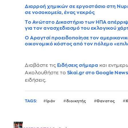
Διαρροή χημικών σε εργοστάσιο στη Νυρ
σε νοσοκομεία, ένας νεκρός
Το Ανώτατο Δικαστήριο των ΗΠΑ απέρρι
για τον ανασχεδιασμό του εκλογικού χάρτ
Ο Αραγτσί προειδοποίησε τον αμερικανικ
οικονομικό κόστος από τον πόλεμο «επι
Διαβάστε τις
Ειδήσεις σήμερα
και ενημερω
Ακολουθήστε το
Skai.gr στο Google New
ειδήσεις.
TAGS:
Ιράν
διοικητής
Θανατος
Κ