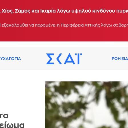
 Χίος, Σάμος και Ικαρία λόγω υψηλού κινδύνου πυρ
 εξακολουθεί να παραμένει η Περιφέρεια Αττικής λόγω σοβα
ΥΧΑΓΩΓΙΑ
ΡΟΗ ΕΙ
το
μείωμα