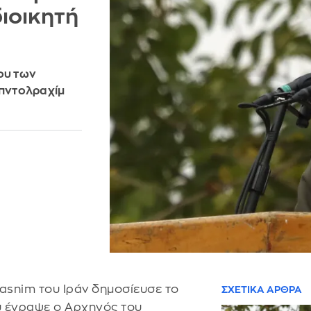
ιοικητή
ου των
πντολραχίμ
asnim του Ιράν δημοσίευσε το
ΣΧΕΤΙΚΑ ΑΡΘΡΑ
υ έγραψε ο Αρχηγός του