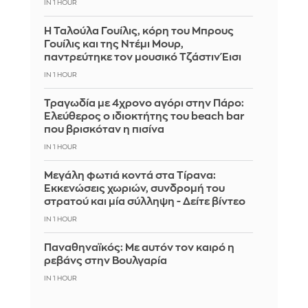
IN 1 HOUR
Η Ταλούλα Γουίλις, κόρη του Μπρους
Γουίλις και της Ντέμι Μουρ,
παντρεύτηκε τον μουσικό Τζάστιν Έισι
IN 1 HOUR
Τραγωδία με 4χρονο αγόρι στην Πάρο:
Ελεύθερος ο ιδιοκτήτης του beach bar
που βρισκόταν η πισίνα
IN 1 HOUR
Μεγάλη φωτιά κοντά στα Τίρανα:
Εκκενώσεις χωριών, συνδρομή του
στρατού και μία σύλληψη - Δείτε βίντεο
IN 1 HOUR
Παναθηναϊκός: Με αυτόν τον καιρό η
ρεβάνς στην Βουλγαρία
IN 1 HOUR