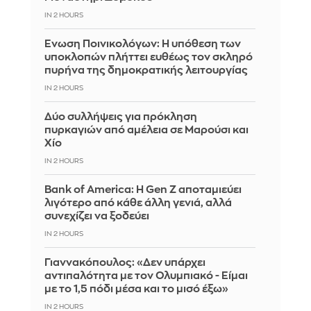
IN 2 HOURS
Ένωση Ποινικολόγων: Η υπόθεση των
υποκλοπών πλήττει ευθέως τον σκληρό
πυρήνα της δημοκρατικής λειτουργίας
IN 2 HOURS
Δύο συλλήψεις για πρόκληση
πυρκαγιών από αμέλεια σε Μαρούσι και
Χίο
IN 2 HOURS
Bank of America: Η Gen Z αποταμιεύει
λιγότερο από κάθε άλλη γενιά, αλλά
συνεχίζει να ξοδεύει
IN 2 HOURS
Γιαννακόπουλος: «Δεν υπάρχει
αντιπαλότητα με τον Ολυμπιακό - Είμαι
με το 1,5 πόδι μέσα και το μισό έξω»
IN 2 HOURS