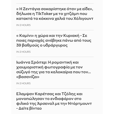
«Η Ζεντάγια σοκαρίστηκε όταν με είδε»,
δήλωσε η TikToker με το χιτζάμπ που
κατακτά τα κόκκινα χαλιά του Χόλιγουντ
IN 2 HOURS
«Καμίνι» η χώρα και την Κυριακή - Σε
ποιες περιοχές ανέβηκε πάνω από τους
39 βαθμούς ο υδράργυρος
IN 2 HOURS
Ιωάννα Σρόιτερ: Η ρομαντική και
χιουμοριστική φωτογραφία με τον
σύζυγό της για τα καλοκαίρια που τον...
«βασανίζει»
IN 2 HOURS
Έλαμψαν Καρέτσας και Τζόλης και
μονοπώλησαν το ενδιαφέρον στο
φιλικό της Άρσεναλ με την Ντόρτμουντ
- Δείτε βίντεο