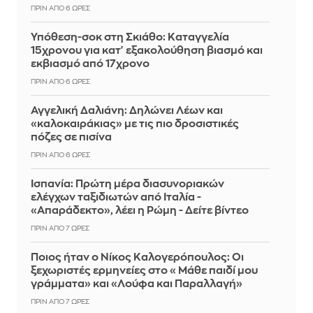
ΠΡΙΝ ΑΠΌ 6 ΏΡΕΣ
Υπόθεση-σοκ στη Σκιάθο: Καταγγελία
15χρονου για κατ' εξακολούθηση βιασμό και
εκβιασμό από 17χρονο
ΠΡΙΝ ΑΠΌ 6 ΏΡΕΣ
Αγγελική Δαλιάνη: Δηλώνει Λέων και
«καλοκαιράκιας» με τις πιο δροσιστικές
πόζες σε πισίνα
ΠΡΙΝ ΑΠΌ 6 ΏΡΕΣ
Ισπανία: Πρώτη μέρα διασυνοριακών
ελέγχων ταξιδιωτών από Ιταλία -
«Απαράδεκτο», λέει η Ρώμη - Δείτε βίντεο
ΠΡΙΝ ΑΠΌ 7 ΏΡΕΣ
Ποιος ήταν ο Νίκος Καλογερόπουλος: Οι
ξεχωριστές ερμηνείες στο «Μάθε παιδί μου
γράμματα» και «Λούφα και Παραλλαγή»
ΠΡΙΝ ΑΠΌ 7 ΏΡΕΣ