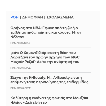
ΡΟΗ
ΔΗΜΟΦΙΛΗ
ΣΧΟΛΙΑΣΜΕΝΑ
Θρήνος στο NBA: Έφυγε από τη ζωή ο
εμβληματικός παίκτης και κόουτς, Ντον
Νέλσον
ΠΡΙΝ ΑΠΌ 5 ΏΡΕΣ
Ιράν: Ο Χαμενεΐ διόρισε στη θέση του
Λαριτζανί τον πρώην αρχηγό των IRGC
Μοχσέν Ρεζαΐ - Δείτε την ανάρτησή του
ΠΡΙΝ ΑΠΌ 6 ΏΡΕΣ
Ξέχνα την K-Beauty: Η... A-Beauty είναι η
επόμενη τάση περιποίησης της επιδερμίδας
ΠΡΙΝ ΑΠΌ 6 ΏΡΕΣ
Καλύτερη η εικόνα της φωτιάς στο Μουζάκι
Ηλείας - Δείτε βίντεο