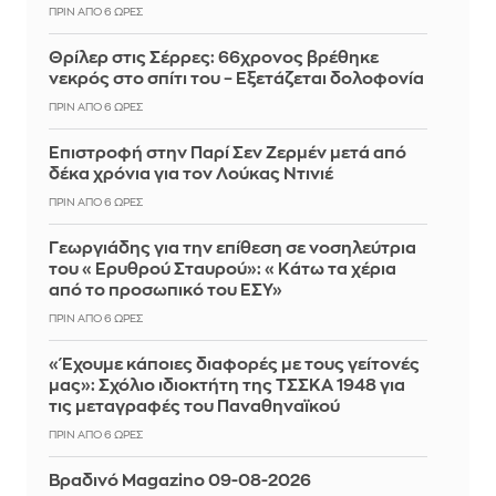
ΠΡΙΝ ΑΠΌ 6 ΏΡΕΣ
Θρίλερ στις Σέρρες: 66χρονος βρέθηκε
νεκρός στο σπίτι του – Εξετάζεται δολοφονία
ΠΡΙΝ ΑΠΌ 6 ΏΡΕΣ
Επιστροφή στην Παρί Σεν Ζερμέν μετά από
δέκα χρόνια για τον Λούκας Ντινιέ
ΠΡΙΝ ΑΠΌ 6 ΏΡΕΣ
Γεωργιάδης για την επίθεση σε νοσηλεύτρια
του «Ερυθρού Σταυρού»: «Κάτω τα χέρια
από το προσωπικό του ΕΣΥ»
ΠΡΙΝ ΑΠΌ 6 ΏΡΕΣ
«Έχουμε κάποιες διαφορές με τους γείτονές
μας»: Σχόλιο ιδιοκτήτη της ΤΣΣΚΑ 1948 για
τις μεταγραφές του Παναθηναϊκού
ΠΡΙΝ ΑΠΌ 6 ΏΡΕΣ
Βραδινό Magazino 09-08-2026