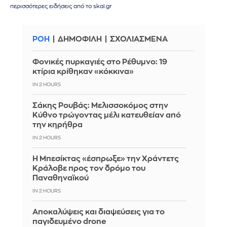
περισσότερες ειδήσεις από το skai.gr
ΡΟΗ
ΔΗΜΟΦΙΛΗ
ΣΧΟΛΙΑΣΜΕΝΑ
Φονικές πυρκαγιές στο Ρέθυμνο: 19
κτίρια κρίθηκαν «κόκκινα»
IN 2 HOURS
Σάκης Ρουβάς: Μελισσοκόμος στην
Κύθνο τρώγοντας μέλι κατευθείαν από
την κηρήθρα
IN 2 HOURS
Η Μπεσίκτας «έσπρωξε» την Χράντετς
Κράλοβε προς τον δρόμο του
Παναθηναϊκού
IN 2 HOURS
Αποκαλύψεις και διαψεύσεις για το
παγιδευμένο drone