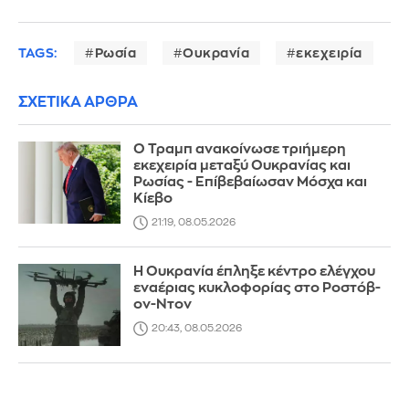
TAGS:
Ρωσία
Ουκρανία
εκεχειρία
ΣΧΕΤΙΚΑ ΑΡΘΡΑ
Ο Τραμπ ανακοίνωσε τριήμερη
εκεχειρία μεταξύ Ουκρανίας και
Ρωσίας - Επίβεβαίωσαν Μόσχα και
Κίεβο
21:19, 08.05.2026
Η Ουκρανία έπληξε κέντρο ελέγχου
εναέριας κυκλοφορίας στο Ροστόβ-
ον-Ντον
20:43, 08.05.2026