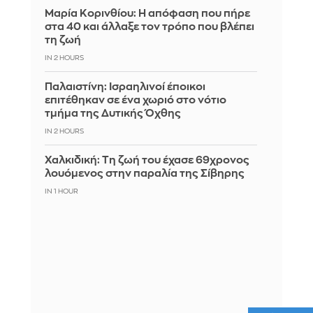
Μαρία Κορινθίου: Η απόφαση που πήρε
στα 40 και άλλαξε τον τρόπο που βλέπει
τη ζωή
IN 2 HOURS
Παλαιστίνη: Ισραηλινοί έποικοι
επιτέθηκαν σε ένα χωριό στο νότιο
τμήμα της Δυτικής Όχθης
IN 2 HOURS
Χαλκιδική: Τη ζωή του έχασε 69χρονος
λουόμενος στην παραλία της Σίβηρης
IN 1 HOUR