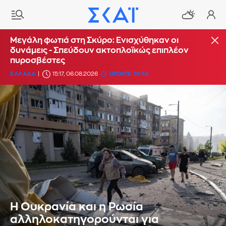
Μεγάλη φωτιά στη Σκύρο: Ενισχύθηκαν οι
δυνάμεις - Σπεύδουν ακτοπλοϊκώς επιπλέον
πυροσβέστες
ΕΛΛΑΔΑ
15:17, 06.08.2026
UPDATE: 19:38
Η Ουκρανία και η Ρωσία
αλληλοκατηγορούνται για