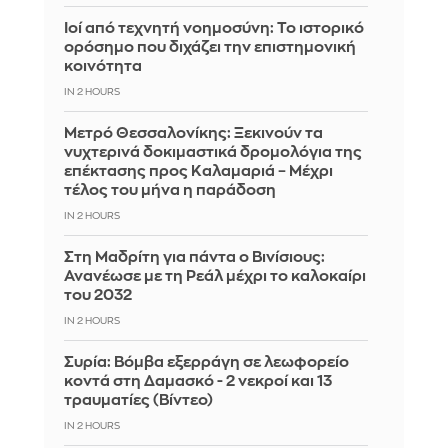
Ιοί από τεχνητή νοημοσύνη: Το ιστορικό
ορόσημο που διχάζει την επιστημονική
κοινότητα
IN 2 HOURS
Μετρό Θεσσαλονίκης: Ξεκινούν τα
νυχτερινά δοκιμαστικά δρομολόγια της
επέκτασης προς Καλαμαριά – Μέχρι
τέλος του μήνα η παράδοση
IN 2 HOURS
Στη Μαδρίτη για πάντα ο Βινίσιους:
Ανανέωσε με τη Ρεάλ μέχρι το καλοκαίρι
του 2032
IN 2 HOURS
Συρία: Βόμβα εξερράγη σε λεωφορείο
κοντά στη Δαμασκό - 2 νεκροί και 13
τραυματίες (Βίντεο)
IN 2 HOURS