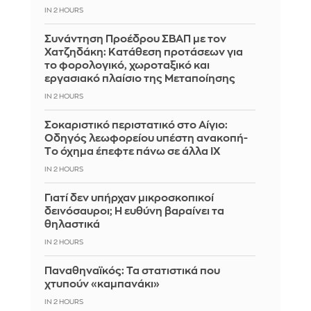
IN 2 HOURS
Συνάντηση Προέδρου ΣΒΑΠ με τον
Χατζηδάκη: Κατάθεση προτάσεων για
το φορολογικό, χωροταξικό και
εργασιακό πλαίσιο της Μεταποίησης
IN 2 HOURS
Σοκαριστικό περιστατικό στο Αίγιο:
Οδηγός λεωφορείου υπέστη ανακοπή-
Tο όχημα έπεφτε πάνω σε άλλα ΙΧ
IN 2 HOURS
Γιατί δεν υπήρχαν μικροσκοπικοί
δεινόσαυροι; Η ευθύνη βαραίνει τα
θηλαστικά
IN 2 HOURS
Παναθηναϊκός: Τα στατιστικά που
χτυπούν «καμπανάκι»
IN 2 HOURS