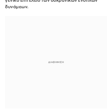
γενικό επιτελείο των ουκρανικών ενόπλων
δυνάμεων.