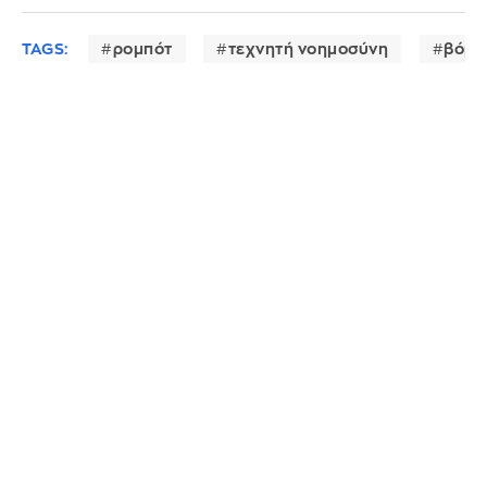
TAGS:
ρομπότ
τεχνητή νοημοσύνη
βόμβ