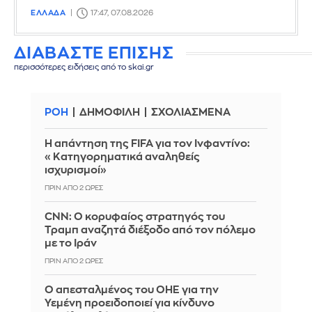
ΕΛΛΑΔΑ
17:47, 07.08.2026
ΔΙΑΒΑΣΤΕ ΕΠΙΣΗΣ
περισσότερες ειδήσεις από το skai.gr
ΡΟΗ
ΔΗΜΟΦΙΛΗ
ΣΧΟΛΙΑΣΜΕΝΑ
Η απάντηση της FIFA για τον Ινφαντίνο:
«Κατηγορηματικά αναληθείς
ισχυρισμοί»
ΠΡΙΝ ΑΠΌ 2 ΏΡΕΣ
CNN: Ο κορυφαίος στρατηγός του
Τραμπ αναζητά διέξοδο από τον πόλεμο
με το Ιράν
ΠΡΙΝ ΑΠΌ 2 ΏΡΕΣ
Ο απεσταλμένος του ΟΗΕ για την
Υεμένη προειδοποιεί για κίνδυνο