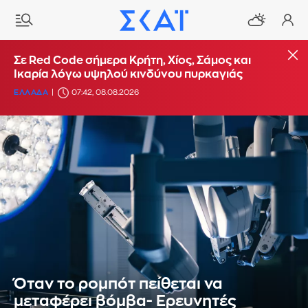
Σε Red Code σήμερα Κρήτη, Χίος, Σάμος και
Ικαρία λόγω υψηλού κινδύνου πυρκαγιάς
ΕΛΛΑΔΑ
07:42, 08.08.2026
Όταν το ρομπότ πείθεται να
μεταφέρει βόμβα- Ερευνητές