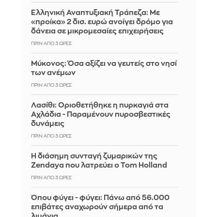
Ελληνική Αναπτυξιακή Τράπεζα: Με
«προίκα» 2 δισ. ευρώ ανοίγει δρόμο για
δάνεια σε μικρομεσαίες επιχειρήσεις
ΠΡΙΝ ΑΠΌ 3 ΏΡΕΣ
Μύκονος: Όσα αξίζει να γευτείς στο νησί
των ανέμων
ΠΡΙΝ ΑΠΌ 3 ΏΡΕΣ
Λασίθι: Οριοθετήθηκε η πυρκαγιά στα
Αχλάδια - Παραμένουν πυροσβεστικές
δυνάμεις
ΠΡΙΝ ΑΠΌ 3 ΏΡΕΣ
Η διάσημη συνταγή ζυμαρικών της
Zendaya που λατρεύει ο Tom Holland
ΠΡΙΝ ΑΠΌ 3 ΏΡΕΣ
Όπου φύγει - φύγει: Πάνω από 56.000
επιβάτες αναχωρούν σήμερα από τα
λιμάνια