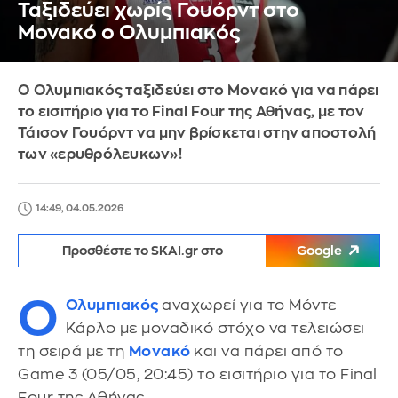
Ταξιδεύει χωρίς Γουόρντ στο
Μονακό ο Ολυμπιακός
Ο Ολυμπιακός ταξιδεύει στο Μονακό για να πάρει
το εισιτήριο για το Final Four της Αθήνας, με τον
Τάισον Γουόρντ να μην βρίσκεται στην αποστολή
των «ερυθρόλευκων»!
14:49, 04.05.2026
Προσθέστε το SKAI.gr στο
Google
Ο
Ολυμπιακός
αναχωρεί για το Μόντε
Κάρλο με μοναδικό στόχο να τελειώσει
τη σειρά με τη
Μονακό
και να πάρει από το
Game 3 (05/05, 20:45) το εισιτήριο για το Final
Four της Αθήνας.