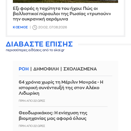
Έξι φορές η ταχύτητα του ήχου: Πώς οι
βαλλιστικοί πύραυλοι της Ρωσίας «τρυπούν»
την ουκρανική αεράμυνα
ΚΟΣΜΟΣ
20:02, 07.08.2026
ΔΙΑΒΑΣΤΕ ΕΠΙΣΗΣ
περισσότερες ειδήσεις από το skai.gr
ΡΟΗ
ΔΗΜΟΦΙΛΗ
ΣΧΟΛΙΑΣΜΕΝΑ
64 χρόνια χωρίς τη Μέριλιν Μονρόε - Η
ιστορική συνέντευξή της στον Αλέκο
Λιδωρίκη
ΠΡΙΝ ΑΠΌ 22 ΏΡΕΣ
Θεοδωρικάκος: Η ενίσχυση της
βιομηχανίας μας αφορά όλους
ΠΡΙΝ ΑΠΌ 22 ΏΡΕΣ