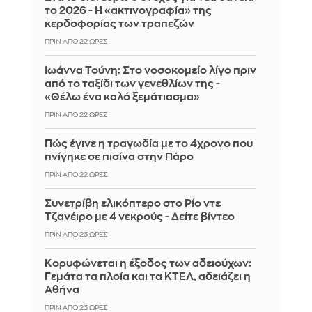
το 2026 - Η «ακτινογραφία» της
κερδοφορίας των τραπεζών
ΠΡΙΝ ΑΠΌ 22 ΏΡΕΣ
Ιωάννα Τούνη: Στο νοσοκομείο λίγο πριν
από το ταξίδι των γενεθλίων της -
«Θέλω ένα καλό ξεμάτιασμα»
ΠΡΙΝ ΑΠΌ 22 ΏΡΕΣ
Πώς έγινε η τραγωδία με το 4χρονο που
πνίγηκε σε πισίνα στην Πάρο
ΠΡΙΝ ΑΠΌ 22 ΏΡΕΣ
Συνετρίβη ελικόπτερο στο Ρίο ντε
Τζανέιρο με 4 νεκρούς - Δείτε βίντεο
ΠΡΙΝ ΑΠΌ 23 ΏΡΕΣ
Κορυφώνεται η έξοδος των αδειούχων:
Γεμάτα τα πλοία και τα ΚΤΕΛ, αδειάζει η
Αθήνα
ΠΡΙΝ ΑΠΌ 23 ΏΡΕΣ