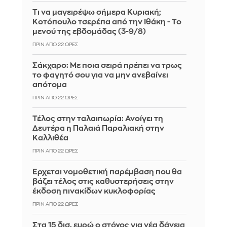
Τι να μαγειρέψω σήμερα Κυριακή;
Κοτόπουλο τσερέπα από την Ιθάκη - Το
μενού της εβδομάδας (3-9/8)
ΠΡΙΝ ΑΠΌ 22 ΏΡΕΣ
Σάκχαρο: Με ποια σειρά πρέπει να τρως
το φαγητό σου για να μην ανεβαίνει
απότομα
ΠΡΙΝ ΑΠΌ 22 ΏΡΕΣ
Τέλος στην ταλαιπωρία: Ανοίγει τη
Δευτέρα η Παλαιά Παραλιακή στην
Καλλιθέα
ΠΡΙΝ ΑΠΌ 22 ΏΡΕΣ
Έρχεται νομοθετική παρέμβαση που θα
βάζει τέλος στις καθυστερήσεις στην
έκδοση πινακίδων κυκλοφορίας
ΠΡΙΝ ΑΠΌ 22 ΏΡΕΣ
Στα 15 δισ. ευρώ ο στόχος για νέα δάνεια