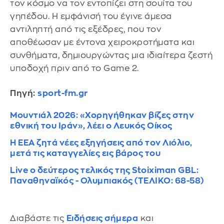
τον κόσμο να τον εντοπίζει στη σουίτα του
γηπέδου. Η εμφάνισή του έγινε άμεσα
αντιληπτή από τις εξέδρες, που τον
αποθέωσαν με έντονα χειροκροτήματα και
συνθήματα, δημιουργώντας μια ιδιαίτερα ζεστή
υποδοχή πριν από το Game 2.
Πηγή:
sport-fm.gr
Μουντιάλ 2026: «Χορηγήθηκαν βίζες στην
εθνική του Ιράν», λέει ο Λευκός Οίκος
Η ΕΕΑ ζητά νέες εξηγήσεις από τον Λιόλιο,
μετά τις καταγγελίες εις βάρος του
Live o δεύτερος τελικός της Stoiximan GBL:
Παναθηναϊκός - Ολυμπιακός (ΤΕΛΙΚΟ: 68-58)
Διαβάστε τις
Ειδήσεις σήμερα
και