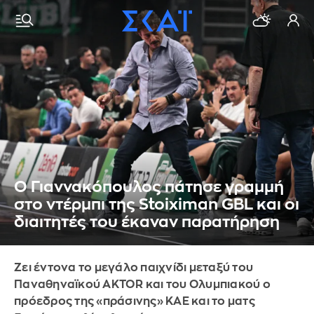
Ο Γιαννακόπουλος πάτησε γραμμή
στο ντέρμπι της Stoiximan GBL και οι
διαιτητές του έκαναν παρατήρηση
Ζει έντονα το μεγάλο παιχνίδι μεταξύ του
Παναθηναϊκού AKTOR και του Ολυμπιακού ο
πρόεδρος της «πράσινης» ΚΑΕ και το ματς