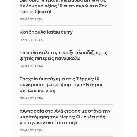
Βικτόρια Μπέκαμ: Με μαύρο μπικίνι σε
θαλαμηγό αξίας 19 εκατ. ευρώ στο Σεν
Τροπέ (φωτό)
ΠΡΙΝ ΑΠΌ 1 ΏΡΑ
Κοτόπουλο katsu curry
ΠΡΙΝ ΑΠΌ 1 ΏΡΑ
Το απλό κόλπο για να ξεφλουδίζεις τις
ψητές πιπεριές πανεύκολα
ΠΡΙΝ ΑΠΌ 1 ΏΡΑ
Τροχαίο δυστύχημα στις Σέρρες: ΙΧ
συγκρούστηκε με φορτηγό - Νεκροί
μητέρα και γιος
ΠΡΙΝ ΑΠΌ 1 ΏΡΑ
«Ανταρσία στα Ανάκτορα» με στόχο την
καρατόμηση του Μερτς; Ο «εκλεκτός»
για την «αντικατάσταση»
ΠΡΙΝ ΑΠΌ 1 ΏΡΑ