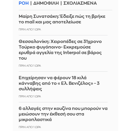
ΡΟΗ
ΔΗΜΟΦΙΛΗ
ΣΧΟΛΙΑΣΜΕΝΑ
Μαίρη Συνατσάκη: Έδειξε πώς τη βρήκε
το mail και μας αποτελείωσε
ΠΡΙΝ ΑΠΌ 1 ΏΡΑ
Θεσσαλονίκη: Χειροπέδες σε 31χρονο
Τούρκο φυγόποινο- Εκκρεμούσε
ερυθρά αγγελία της Interpol σε βάρος
του
ΠΡΙΝ ΑΠΌ 1 ΏΡΑ
Επιχείρησαν να φέρουν 18 κιλά
κάνναβης από το «Ελ. Βενιζέλος» - 3
συλλήψεις
ΠΡΙΝ ΑΠΌ 1 ΏΡΑ
6 αλλαγές στην κουζίνα που μπορούν να
μειώσουν την έκθεσή σου στα
μικροπλαστικά
ΠΡΙΝ ΑΠΌ 1 ΏΡΑ