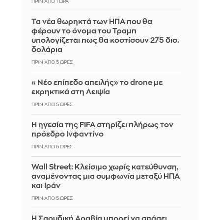
ΠΡΙΝ ΑΠΌ 1 ΏΡΑ
Τα νέα θωρηκτά των ΗΠΑ που θα
φέρουν το όνομα του Τραμπ
υπολογίζεται πως θα κοστίσουν 275 δισ.
δολάρια
ΠΡΙΝ ΑΠΌ 5 ΏΡΕΣ
«Νέο επίπεδο απειλής» το drone με
εκρηκτικά στη Λειψία
ΠΡΙΝ ΑΠΌ 5 ΏΡΕΣ
Η ηγεσία της FIFA στηρίζει πλήρως τον
πρόεδρο Ινφαντίνο
ΠΡΙΝ ΑΠΌ 5 ΏΡΕΣ
Wall Street: Κλείσιμο χωρίς κατεύθυνση,
αναμένοντας μια συμφωνία μεταξύ ΗΠΑ
και Ιράν
ΠΡΙΝ ΑΠΌ 5 ΏΡΕΣ
Η Σαουδική Αραβία μπορεί να σπάσει