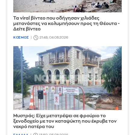
Τα viral βίντεο που οδήγησαν χιλιάδες
μετανάστες να κολυμπήσουν προς τη Θέουτα -
Δείτε βίντεο
ΚΟΣΜΟΣ
21:48, 04.08.2026
Mυστράς: Είχε μετατρέψει σε φρούριο το
ξενοδοχείο με τον καταψύκτη που έκρυβε τον
νεκρό πατέρα του