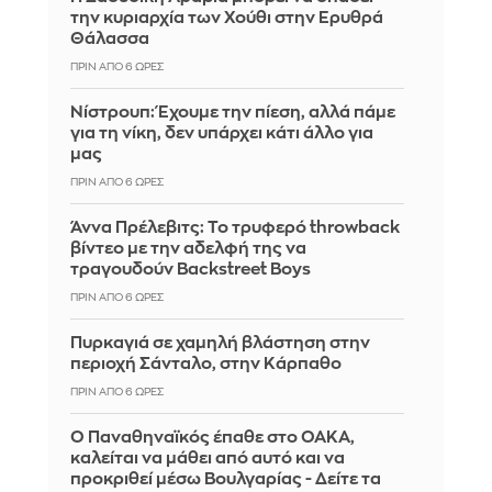
την κυριαρχία των Χούθι στην Ερυθρά
Θάλασσα
ΠΡΙΝ ΑΠΌ 6 ΏΡΕΣ
Νίστρουπ: Έχουμε την πίεση, αλλά πάμε
για τη νίκη, δεν υπάρχει κάτι άλλο για
μας
ΠΡΙΝ ΑΠΌ 6 ΏΡΕΣ
Άννα Πρέλεβιτς: Το τρυφερό throwback
βίντεο με την αδελφή της να
τραγουδούν Backstreet Boys
ΠΡΙΝ ΑΠΌ 6 ΏΡΕΣ
Πυρκαγιά σε χαμηλή βλάστηση στην
περιοχή Σάνταλο, στην Κάρπαθο
ΠΡΙΝ ΑΠΌ 6 ΏΡΕΣ
Ο Παναθηναϊκός έπαθε στο ΟΑΚΑ,
καλείται να μάθει από αυτό και να
προκριθεί μέσω Βουλγαρίας - Δείτε τα