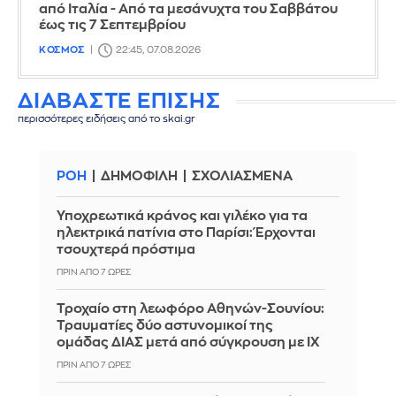
από Ιταλία - Από τα μεσάνυχτα του Σαββάτου
έως τις 7 Σεπτεμβρίου
ΚΟΣΜΟΣ
22:45, 07.08.2026
ΔΙΑΒΑΣΤΕ ΕΠΙΣΗΣ
περισσότερες ειδήσεις από το skai.gr
ΡΟΗ
ΔΗΜΟΦΙΛΗ
ΣΧΟΛΙΑΣΜΕΝΑ
Υποχρεωτικά κράνος και γιλέκο για τα
ηλεκτρικά πατίνια στο Παρίσι: Έρχονται
τσουχτερά πρόστιμα
ΠΡΙΝ ΑΠΌ 7 ΏΡΕΣ
Τροχαίο στη λεωφόρο Αθηνών-Σουνίου:
Τραυματίες δύο αστυνομικοί της
ομάδας ΔΙΑΣ μετά από σύγκρουση με ΙΧ
ΠΡΙΝ ΑΠΌ 7 ΏΡΕΣ