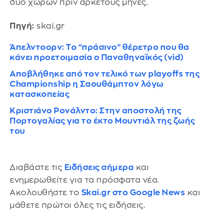
δύο χωρών πριν αρκετούς μήνες.
Πηγή:
skai.gr
Άπελντοορν: Το “πράσινο” θέρετρο που θα
κάνει προετοιμασία ο Παναθηναϊκός (vid)
Αποβλήθηκε από τον τελικό των playoffs της
Championship η Σαουθάμπτον λόγω
κατασκοπείας
Κριστιάνο Ρονάλντο: Στην αποστολή της
Πορτογαλίας για το έκτο Μουντιάλ της ζωής
του
Διαβάστε τις
Ειδήσεις σήμερα
και
ενημερωθείτε για τα πρόσφατα νέα.
Ακολουθήστε το
Skai.gr στο Google News
και
μάθετε πρώτοι όλες τις ειδήσεις.