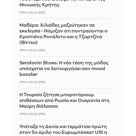
Μινωικής Κρήτης
ΠΡΙΝ ΑΠΌ 8 ΏΡΕΣ
Μαδέρα: Χιλιάδες μαζεύτηκαν σε
εκκλησία - Νόμιζαν ότι παντρεύονται ο
Κριστιάνο Ρονάλντο και η Τζορτζίνα
(Βίντεο)
ΠΡΙΝ ΑΠΌ 8 ΏΡΕΣ
Serotonin Shoes: Η νέα τάση της μόδας
υπόσχεται να λειτουργήσει σαν mood
booster
ΠΡΙΝ ΑΠΌ 8 ΏΡΕΣ
Η Τουρκία ζήτησε μπορατόριουμ
επιθέσεων από Ρωσία και Ουκρανία στη
Μαύρη Θάλασσα
ΠΡΙΝ ΑΠΌ 8 ΏΡΕΣ
Υπέταξε τη Δανία και τερμάτισε πρώτη
στον 5ο όμιλο του Ευρωμπάσκετ U16 η