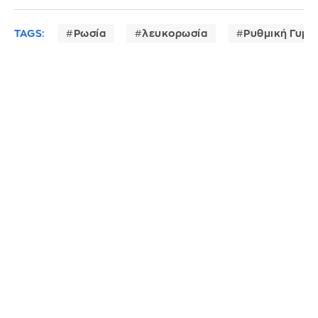
TAGS:
Ρωσία
λευκορωσία
Ρυθμική Γυμν