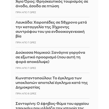
Άγιο Όρος: Θρησκευτικός τουρισμός σε
άνοδο, έσοδα σε πτώση
ΠΡΙΝ ΑΠΌ 7 ΏΡΕΣ
Λευκάδα: Χειροπέδες σε 58χρονο μετά
την καταγγελία της 31χρονης
συντρόφου του για ενδοοικογενειακή
βία
ΠΡΙΝ ΑΠΌ 7 ΏΡΕΣ
Δούκισσα Νομικού: Ξανάγινε γοργόνα
σε εξωτικό προορισμό (που αυτή τη
φορά αποκάλυψε)
ΠΡΙΝ ΑΠΌ 7 ΏΡΕΣ
Κωνσταντοπούλου: Το έγκλημα των
υποκλοπών αποτελεί έγκλημα κατά της
Δημοκρατίας
ΠΡΙΝ ΑΠΌ 8 ΏΡΕΣ
Σαντορίνη: Ο έφηβος-θύμα του αρχαίου
τσουνάμι που αλλάζει την ιστορία της