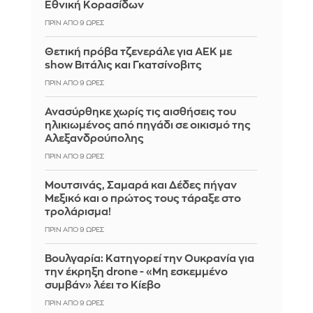
Εθνική Κορασίδων
ΠΡΙΝ ΑΠΌ 9 ΏΡΕΣ
Θετική πρόβα τζενεράλε για ΑΕΚ με
show Βιτάλις και Γκατσίνοβιτς
ΠΡΙΝ ΑΠΌ 9 ΏΡΕΣ
Ανασύρθηκε χωρίς τις αισθήσεις του
ηλικιωμένος από πηγάδι σε οικισμό της
Αλεξανδρούπολης
ΠΡΙΝ ΑΠΌ 9 ΏΡΕΣ
Μουτσινάς, Σαμαρά και Δέδες πήγαν
Μεξικό και ο πρώτος τους τάραξε στο
τρολάρισμα!
ΠΡΙΝ ΑΠΌ 9 ΏΡΕΣ
Βουλγαρία: Κατηγορεί την Ουκρανία για
την έκρηξη drone - «Μη εσκεμμένο
συμβάν» λέει το Κίεβο
ΠΡΙΝ ΑΠΌ 9 ΏΡΕΣ