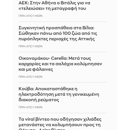
ΑΕΚ: Στην Αθήνα ο Βιτάλις για να
«τελειώσει» τη μεταγραφή του
ΠΡΙΝ ΑΠΌ 1 ΜΈΡΑ
Συγκινητική προσπάθεια στα Βίλια:
Σώθηκαν πάνω από 100 ζώα από τις
πυρόπληκτες περιοχές της Αττικής
ΠΡΙΝ ΑΠΌ 1 ΜΈΡΑ
Οικονομάκου- Cerella: Μετά τους
καρχαρίες και τα σαλάχια κολύμπησαν
και με φάλαινες
ΠΡΙΝ ΑΠΌ 1 ΜΈΡΑ
Κούβα: Αποκαταστάθηκε η
ηλεκτροδότηση μετά τη γενικευμένη
διακοπή ρεύματος
ΠΡΙΝ ΑΠΌ 1 ΜΈΡΑ
Τα viral βίντεο που οδήγησαν χιλιάδες
μετανάστες να κολυμπήσουν προς τη