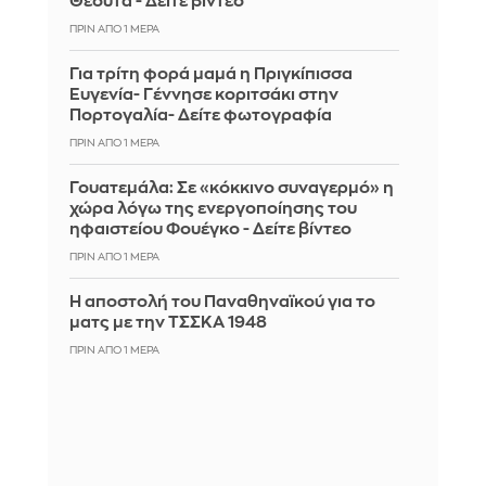
Θέουτα - Δείτε βίντεο
ΠΡΙΝ ΑΠΌ 1 ΜΈΡΑ
Για τρίτη φορά μαμά η Πριγκίπισσα
Ευγενία- Γέννησε κοριτσάκι στην
Πορτογαλία- Δείτε φωτογραφία
ΠΡΙΝ ΑΠΌ 1 ΜΈΡΑ
Γουατεμάλα: Σε «κόκκινο συναγερμό» η
χώρα λόγω της ενεργοποίησης του
ηφαιστείου Φουέγκο - Δείτε βίντεο
ΠΡΙΝ ΑΠΌ 1 ΜΈΡΑ
Η αποστολή του Παναθηναϊκού για το
ματς με την ΤΣΣΚΑ 1948
ΠΡΙΝ ΑΠΌ 1 ΜΈΡΑ