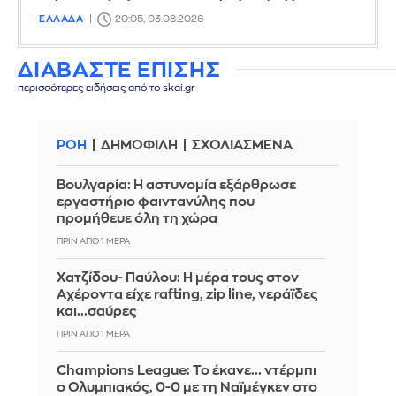
ΕΛΛΑΔΑ
20:05, 03.08.2026
ΔΙΑΒΑΣΤΕ ΕΠΙΣΗΣ
περισσότερες ειδήσεις από το skai.gr
ΡΟΗ
ΔΗΜΟΦΙΛΗ
ΣΧΟΛΙΑΣΜΕΝΑ
Βουλγαρία: Η αστυνομία εξάρθρωσε
εργαστήριο φαιντανύλης που
προμήθευε όλη τη χώρα
ΠΡΙΝ ΑΠΌ 1 ΜΈΡΑ
Χατζίδου- Παύλου: Η μέρα τους στον
Αχέροντα είχε rafting, zip line, νεράϊδες
και...σαύρες
ΠΡΙΝ ΑΠΌ 1 ΜΈΡΑ
Champions League: Το έκανε... ντέρμπι
ο Ολυμπιακός, 0-0 με τη Ναϊμέγκεν στο