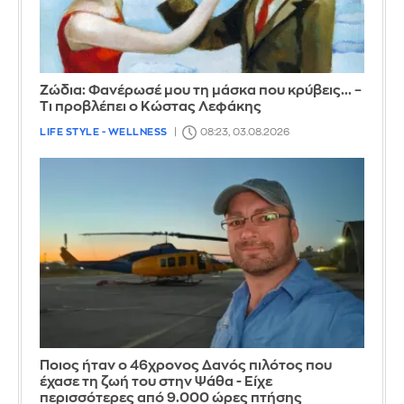
Ζώδια: Φανέρωσέ μου τη μάσκα που κρύβεις... –
Τι προβλέπει ο Κώστας Λεφάκης
LIFE STYLE - WELLNESS
08:23, 03.08.2026
Ποιος ήταν ο 46χρονος Δανός πιλότος που
έχασε τη ζωή του στην Ψάθα - Είχε
περισσότερες από 9.000 ώρες πτήσης