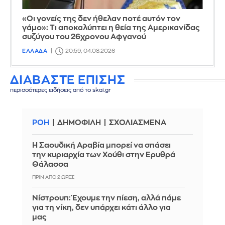
«Οι γονείς της δεν ήθελαν ποτέ αυτόν τον
γάμο»: Τι αποκαλύπτει η θεία της Αμερικανίδας
συζύγου του 26χρονου Αφγανού
ΕΛΛΑΔΑ
20:59, 04.08.2026
ΔΙΑΒΑΣΤΕ ΕΠΙΣΗΣ
περισσότερες ειδήσεις από το skai.gr
ΡΟΗ
ΔΗΜΟΦΙΛΗ
ΣΧΟΛΙΑΣΜΕΝΑ
Η Σαουδική Αραβία μπορεί να σπάσει
την κυριαρχία των Χούθι στην Ερυθρά
Θάλασσα
ΠΡΙΝ ΑΠΌ 2 ΏΡΕΣ
Νίστρουπ: Έχουμε την πίεση, αλλά πάμε
για τη νίκη, δεν υπάρχει κάτι άλλο για
μας