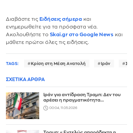
Διαβάστε τις
Ειδήσεις σήμερα
και
ενημερωθείτε για τα πρόσφατα νέα.
Ακολουθήστε το
Skai.gr στο Google News
και
μάθετε πρώτοι όλες τις ειδήσεις.
TAGS:
Κρίση στη Μέση Ανατολή
Ιράν
Στε
ΣΧΕΤΙΚΑ ΑΡΘΡΑ
Ιράν για αντίδραση Τραμπ: Δεν του
αρέσει η πραγματικότητα...
00:04, 11.05.2026
Τραμπ: «Εντελώς απαράδεκτη η