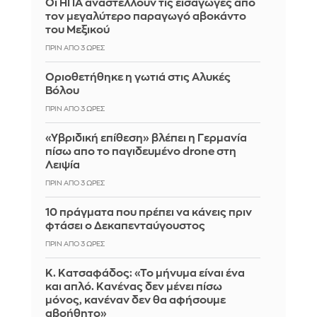
Οι ΗΠΑ αναστέλλουν τις εισαγωγές από
τον μεγαλύτερο παραγωγό αβοκάντο
του Μεξικού
ΠΡΙΝ ΑΠΌ 3 ΏΡΕΣ
Οριοθετήθηκε η γωτιά στις Αλυκές
Βόλου
ΠΡΙΝ ΑΠΌ 3 ΏΡΕΣ
«Υβριδική επίθεση» βλέπει η Γερμανία
πίσω απο το παγιδευμένο drone στη
Λειψία
ΠΡΙΝ ΑΠΌ 3 ΏΡΕΣ
10 πράγματα που πρέπει να κάνεις πριν
φτάσει ο Δεκαπενταύγουστος
ΠΡΙΝ ΑΠΌ 3 ΏΡΕΣ
Κ. Κατσαφάδος: «Το μήνυμα είναι ένα
και απλό. Κανένας δεν μένει πίσω
μόνος, κανέναν δεν θα αφήσουμε
αβοήθητο»