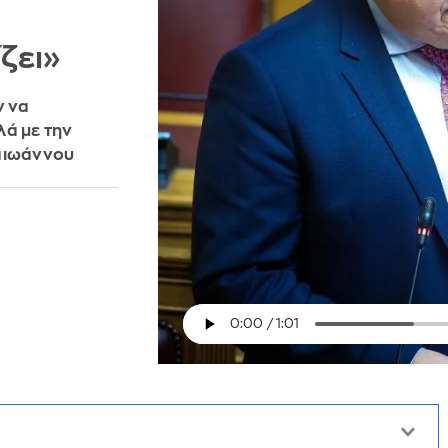
ζει»
ν να
λά με την
παιωάννου