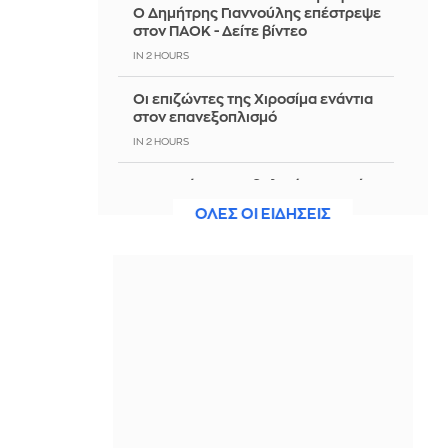
Ο Δημήτρης Γιαννούλης επέστρεψε
στον ΠΑΟΚ - Δείτε βίντεο
IN 2 HOURS
Οι επιζώντες της Χιροσίμα ενάντια
στον επανεξοπλισμό
IN 2 HOURS
«Αγαπούσα υπερβολικά τον πατέρα
μου» η υπερασπιστική γραμμή του
ΟΛΕΣ ΟΙ ΕΙΔΗΣΕΙΣ
55χρονου από τον Μυστρά
IN 2 HOURS
Άγκυρα: Θεού θέλοντος, συμφωνία
για το Στενό εντός της ημέρας -
Επίθεση στο Ισραήλ
IN 2 HOURS
Λάκης Χαλκιάς: Mοιρολόγια και
κλαρίνα στο τελευταίο αντίο -
Συντετριμμένη η οικογένειά του
(Φωτογραφίες, βίντεο)