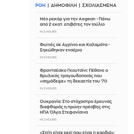
ΡΟΗ
ΔΗΜΟΦΙΛΗ
ΣΧΟΛΙΑΣΜΕΝΑ
Νέο ρεκόρ για την Aegean - Πάνω
από 2 εκατ. επιβάτες τον Ιούλιο
IN 2 HOURS
Φωτιές σε Αγρίνιο και Καλαμάτα -
Σηκώθηκαν εναέρια
IN 2 HOURS
Φραντσέσκο Γκουτσίνι: Πέθανε ο
θρυλικός τραγουδοποιός που
«σημάδεψε» τη δεκαετία του ’70
IN 2 HOURS
Ουκρανία: Στο στόχαστρο έρευνας
διαφθοράς η πρώην πρέσβης στις
ΗΠΑ Όλγα Στεφανίσινα
IN 2 HOURS
«Σπίτι είναι εκεί που είναι η καρδιά»: