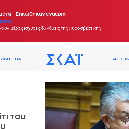
αμάτα - Σηκώθηκαν εναέρια
: 13:40
νουν μέρος ισχυρές δυνάμεις της Πυροσβεστικής
ΥΧΑΓΩΓΙΑ
ΡΟΗ ΕΙ
τι του
ου