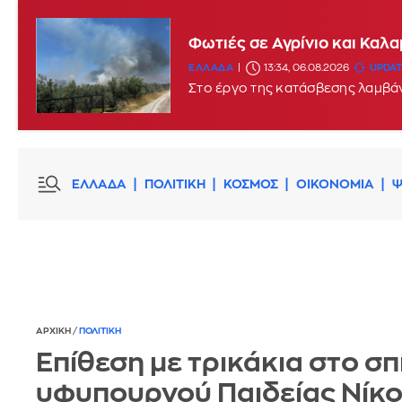
Φωτιές σε Αγρίνιο και Καλ
ΕΛΛΑΔΑ
13:34, 06.08.2026
UPDATE
Στο έργο της κατάσβεσης λαμβά
ΕΛΛΑΔΑ
ΠΟΛΙΤΙΚΗ
ΚΟΣΜΟΣ
ΟΙΚΟΝΟΜΙΑ
Ψ
ΑΡΧΙΚΗ
/
ΠΟΛΙΤΙΚΗ
Επίθεση με τρικάκια στο σπί
υφυπουργού Παιδείας Νίκ