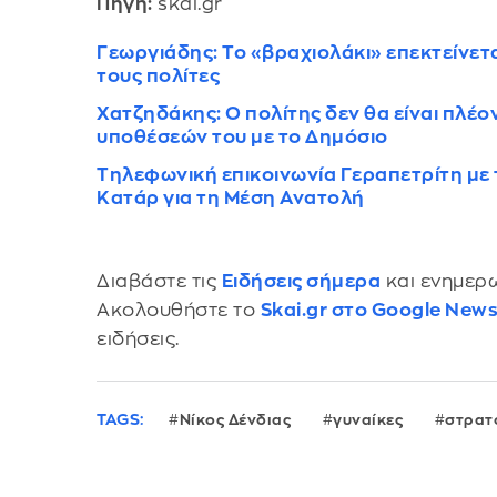
Πηγή:
skai.gr
Γεωργιάδης: Το «βραχιολάκι» επεκτείνετ
τους πολίτες
Χατζηδάκης: Ο πολίτης δεν θα είναι πλέο
υποθέσεών του με το Δημόσιο
Τηλεφωνική επικοινωνία Γεραπετρίτη με
Κατάρ για τη Μέση Ανατολή
Διαβάστε τις
Ειδήσεις σήμερα
και ενημερω
Ακολουθήστε το
Skai.gr στο Google New
ειδήσεις.
TAGS:
Νίκος Δένδιας
γυναίκες
στρατ