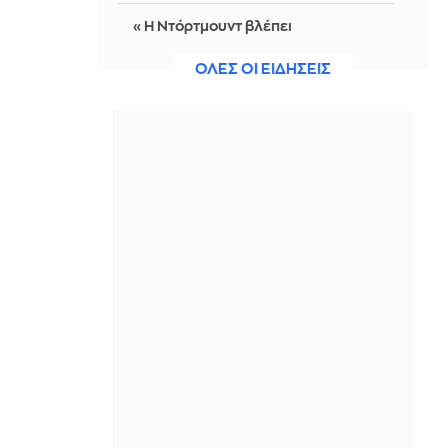
«Η Ντόρτμουντ βλέπει
Κωνσταντέλια για διάδοχο του
Αντεγέμι»
ΟΛΕΣ ΟΙ ΕΙΔΗΣΕΙΣ
IN 2 HOURS
Χωρίς ενεργό μέτωπο η φωτιά στο
Στεφάνι Κορίνθου - Αντιδήμαρχος:
Ξεκίνησε από φωτοβολταϊκά
IN 2 HOURS
Έξι φορές η ταχύτητα του ήχου: Πώς
οι βαλλιστικοί πύραυλοι της Ρωσίας
«τρυπούν» την ουκρανική αεράμυνα
IN 2 HOURS
Στη Σερβία ο Ζελένσκι – Πρώτη
επίσκεψη στη χώρα - Δείτε βίντεο
IN 2 HOURS
Τρεις συλλήψεις για εισαγωγή
κάνναβης στην Ελλάδα,