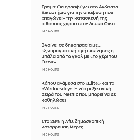
Τραμπ: Θα προσφύγω στο Ανώτατο
Δικαστήριο για την απόφαση που
«παγώνει» την κατασκευή της
αίθουσας χορού στον Λευκό Οίκο
IN 2 HOURS
Βγαίνει σε δημοπρασία με...
εξωπραγματική τιμή εκκίνησης η
μπάλα από το γκολ με «το χέρι του
Θεού»
IN 2 HOURS
Κάπου ανάμεσα στο «Elite» και το
«Wednesday»: Η νέα μεξικανική
σειρά του Netflix που μπορεί να σε
καθηλώσει
IN 2 HOURS
Στο 28% η AfD, δημοσκοπική
κατάρρευση Μερτς
IN 2 HOURS