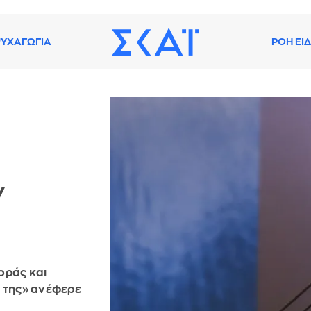
ΥΧΑΓΩΓΙΑ
ΡΟΗ ΕΙ
ν
οράς και
ς της» ανέφερε