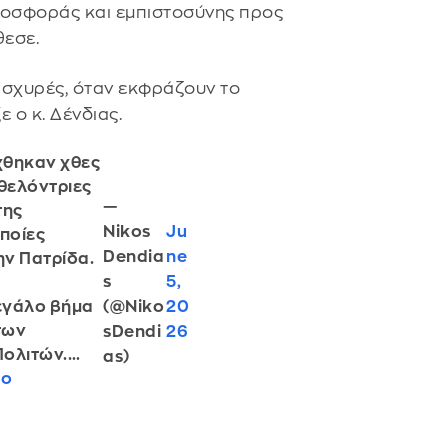
ροσφοράς και εμπιστοσύνης προς
θεσε.
 ισχυρές, όταν εκφράζουν το
 ο κ. Δένδιας.
χθηκαν χθες
εθελόντριες
—
της
Nikos
Ju
οποίες
Dendia
ne
ην Πατρίδα.
s
5,
(@Niko
20
μεγάλο βήμα
των
sDendi
26
Πολιτών.…
as)
Uo