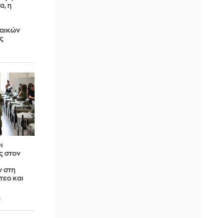
α, η
αικών
ς
ι
ς στον
 στη
ντεο και
6