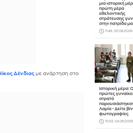
μια ιστορική μέρ
πρώτη μέρα
εθελοντικής
στράτευσης γυν
στην πατρίδα μα
11:46, 05.06.2026
Νίκος Δένδιας
με ανάρτηση στο
Ιστορική μέρα: Ο
πρώτες γυναίκε
στρατό
παρουσιάστηκαν
Λαμία - Δείτε βί
φωτογραφίες
15:33, 04.06.202