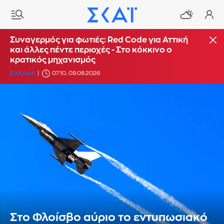
Συναγερμός για φωτιές: Red Code για Αττική
και άλλες πέντε περιοχές - Στο κόκκινο ο
κρατικός μηχανισμός
ΕΛΛΑΔΑ
07:10, 09.08.2026
Στο Φλοίσβο αύριο το εντυπωσιακό