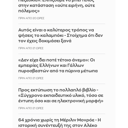
Πεζεσκιάν: Ελπίζουμε να μπει τέλος
στην κατάσταση «ούτε ειρήνη, ούτε
πόλεμος»
ΠΡΙΝ ΑΠΌ 20 ΏΡΕΣ
Αυτός είναι ο καλύτερος τρόπος να
ψήσεις το καλαμπόκι - Στοίχημα ότι δεν
τον έχεις δοκιμάσει ξανά
ΠΡΙΝ ΑΠΌ 21 ΏΡΕΣ
«Δεν είχα δει ποτέ τέτοιο άνεμο»: Οι
εμπειρίες Ελλήνων και Γάλλων
πυροσβεστών από τα πύρινα μέτωπα
ΠΡΙΝ ΑΠΌ 21 ΏΡΕΣ
Προς εκτύπωση το πολλαπλό βιβλίο -
«Σύγχρονο εκπαιδευτικό υλικό, τόσο σε
έντυπη όσο και σε ηλεκτρονική μορφή»
ΠΡΙΝ ΑΠΌ 21 ΏΡΕΣ
64 χρόνια χωρίς τη Μέριλιν Μονρόε - Η
ιστορική συνέντευξή της στον Αλέκο