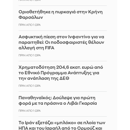
Οριοθετήθηκε η πυρκαγιά στην Κρήνη
Φαρσάλων
ΠΡΙΝ ΑΠΌ 1 ΏΡΑ
Ασφυκτική πίεση στον Ινφαντίνο για να
παραιτηθεί: Οι ποδοσφαιριστές θέλουν
αλλαγή στη FIFA
ΠΡΙΝ ΑΠΌ 1 ΏΡΑ
Χρηματοδότηση 204,6 εκατ. ευρώ από
το Εθνικό Πρόγραμμα Ανάπτυξης για
την ανάπλαση της ΔΕΘ
ΠΡΙΝ ΑΠΌ 1 ΏΡΑ
Παναθηναϊκός: Δούλεψε για πρώτη
φορά με τα πράσινα ο Λιβάι Γκαρσία
ΠΡΙΝ ΑΠΌ 1 ΏΡΑ
Το Ιράν εξετάζει «μπλόκο» σε πλοία των
ΗΠΑ και του Ισραήλ από το Ορμούζ και