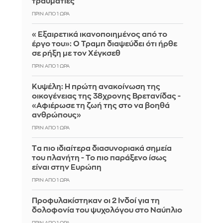
τραυματίες
ΠΡΙΝ ΑΠΌ 1 ΏΡΑ
«Εξαιρετικά ικανοποιημένος από το
έργο του»: Ο Τραμπ διαψεύδει ότι ήρθε
σε ρήξη με τον Χέγκσεθ
ΠΡΙΝ ΑΠΌ 1 ΏΡΑ
Κυψέλη: Η πρώτη ανακοίνωση της
οικογένειας της 38χρονης Βρετανίδας -
«Αφιέρωσε τη ζωή της στο να βοηθά
ανθρώπους»
ΠΡΙΝ ΑΠΌ 1 ΏΡΑ
Tα πιο ιδιαίτερα διασυνοριακά σημεία
του πλανήτη - Το πιο παράξενο ίσως
είναι στην Ευρώπη
ΠΡΙΝ ΑΠΌ 1 ΏΡΑ
Προφυλακίστηκαν οι 2 Ινδοί για τη
δολοφονία του ψυχολόγου στο Ναύπλιο
ΠΡΙΝ ΑΠΌ 1 ΏΡΑ