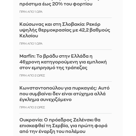
πρόστιμα έως 20% του φορτίου
ΠΡΙΝ ΑΠΌ 1 ΏΡΑ
Καύσωνας και στη Σλοβακία: Ρεκόρ
υψηλής θερμοκρασίας με 42,2 βαθμούς
Κελσίου
ΠΡΙΝ ΑΠΌ 1 ΏΡΑ
Marfin: Το βράδυ στην Ελλάδα η
46χρονη κατηγορούμενη για εμπλοκή
στον εμπρησμό της τράπεζας
ΠΡΙΝ ΑΠΌ 2 ΏΡΕΣ
Κωνσταντοπούλου για πυρκαγιές: Αυτό
που συμβαίνει δεν είναι ατύχημα αλλά
έγκλημα συνεχιζόμενο
ΠΡΙΝ ΑΠΌ 2 ΏΡΕΣ
Ουκρανία: Ο πρόεδρος Ζελένσκι θα
επισκεφθεί τη Σερβία, για πρώτη φορά
από την έναρξη του πολέμου