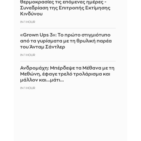
θερμοκρασίες τις επόμενες ημέρες -
Συνεδρίαση της Επιτροπής Εκτίμησης
Κινδύνου
IN 1 HOUR
«Grown Ups 3»: Το πρώτο στιγμιότυπο
από τα γυρίσματα με τη θρυλική παρέα
του Άνταμ Σάντλερ
IN 1 HOUR
Ανδρομάχη: Μπέρδεψε τα Μέθανα με τη
Μεθώνη, έφαγε τρελό τρολάρισμα και
μάλλον και...μάτι...
IN 1 HOUR