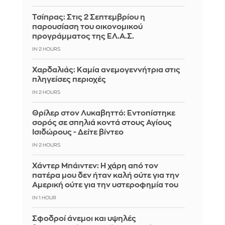
Τσίπρας: Στις 2 Σεπτεμβρίου η
παρουσίαση του οικονομικού
προγράμματος της ΕΛ.Α.Σ.
IN 2 HOURS
Χαρδαλιάς: Καμία ανεμογεννήτρια στις
πληγείσες περιοχές
IN 2 HOURS
Θρίλερ στον Λυκαβηττό: Εντοπίστηκε
σορός σε σπηλιά κοντά στους Αγίους
Ισιδώρους - Δείτε βίντεο
IN 2 HOURS
Χάντερ Μπάιντεν: Η χάρη από τον
πατέρα μου δεν ήταν καλή ούτε για την
Αμερική ούτε για την υστεροφημία του
IN 1 HOUR
Σφοδροί άνεμοι και υψηλές