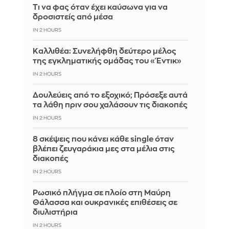
Τι να φας όταν έχει καύσωνα για να
δροσιστείς από μέσα
IN 2 HOURS
Καλλιθέα: Συνελήφθη δεύτερο μέλος
της εγκληματικής ομάδας του «Έντικ»
IN 2 HOURS
Δουλεύεις από το εξοχικό; Πρόσεξε αυτά
τα λάθη πριν σου χαλάσουν τις διακοπές
IN 2 HOURS
8 σκέψεις που κάνει κάθε single όταν
βλέπει ζευγαράκια μες στα μέλια στις
διακοπές
IN 2 HOURS
Ρωσικό πλήγμα σε πλοίο στη Μαύρη
Θάλασσα και ουκρανικές επιθέσεις σε
διυλιστήρια
IN 2 HOURS