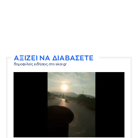
ΑΞΙΖΕΙ ΝΑ ΔΙΑΒΑΣΕΤΕ
δημοφιλείς ειδήσεις στο skai.gr