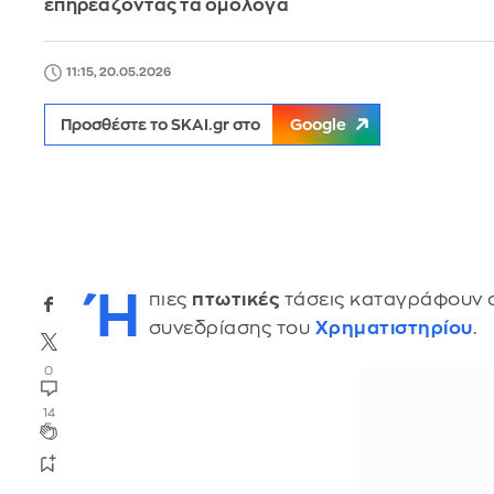
επηρεάζοντας τα ομόλογα
11:15, 20.05.2026
Προσθέστε το SKAI.gr στο
Google
Ή
πιες
πτωτικές
τάσεις καταγράφουν ο
συνεδρίασης του
Χρηματιστηρίου
.
0
14