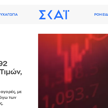
ΥΧΑΓΩΓΙΑ
ΡΟΗ ΕΙ
92
Τιμών,
 αγορές, με
λόγω των
ς,