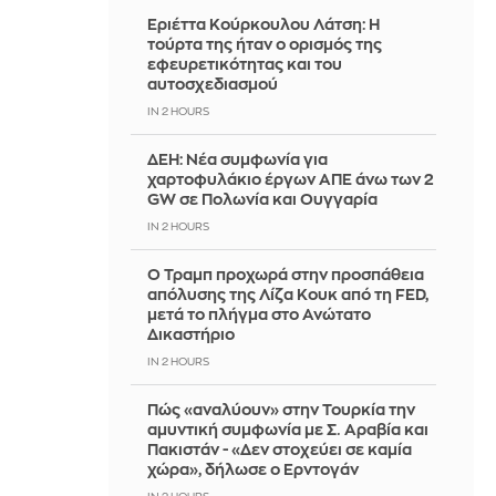
Εριέττα Κούρκουλου Λάτση: Η
τούρτα της ήταν ο ορισμός της
εφευρετικότητας και του
αυτοσχεδιασμού
IN 2 HOURS
ΔΕΗ: Νέα συμφωνία για
χαρτοφυλάκιο έργων ΑΠΕ άνω των 2
GW σε Πολωνία και Ουγγαρία
IN 2 HOURS
Ο Τραμπ προχωρά στην προσπάθεια
απόλυσης της Λίζα Κουκ από τη FED,
μετά το πλήγμα στο Ανώτατο
Δικαστήριο
IN 2 HOURS
Πώς «αναλύουν» στην Τουρκία την
αμυντική συμφωνία με Σ. Αραβία και
Πακιστάν - «Δεν στοχεύει σε καμία
χώρα», δήλωσε ο Ερντογάν