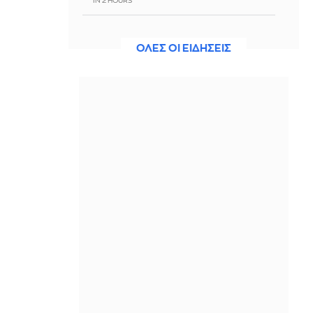
IN 2 HOURS
Νέα αποχαρακτηρισμένα αρχεία UFO
από τις ΗΠΑ: Σιωπηλά τρίγωνα,
ΟΛΕΣ ΟΙ ΕΙΔΗΣΕΙΣ
παράδοξα φαινόμενα και το
μυστήριο του Ρίο
IN 2 HOURS
Φωτιά στην περιοχή Αχλαδιά, στη
Σητεία
IN 2 HOURS
Αδιανόητο: Σούπα με κρέας σκύλου
συστήνουν τα κρατικά ΜΜΕ για τον
καύσωνα στη Βόρεια Κορέα
IN 2 HOURS
Τραμπ: Θα προσφύγω στο Ανώτατο
Δικαστήριο για την αίθουσα χορού
στον Λευκό Οίκο
IN 2 HOURS