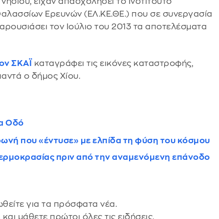
νησιού, είχαν απασχολήσει το Ινστιτούτο
αλασσίων Ερευνών (ΕΛ.ΚΕ.ΘΕ.) που σε συνεργασία
παρουσιάσει τον Ιούλιο του 2013 τα αποτελέσματα
ον ΣΚΑΪ
καταγράφει τις εικόνες καταστροφής,
παντά ο δήμος Χίου.
ία Οδό
 φωνή που «έντυσε» με ελπίδα τη φύση του κόσμου
 θερμοκρασίας πριν από την αναμενόμενη επάνοδο
θείτε για τα πρόσφατα νέα.
s
και μάθετε πρώτοι όλες τις ειδήσεις.