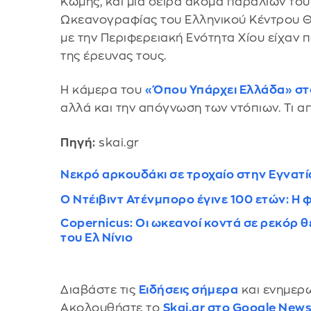
Κώμης, και μια σειρά ακόμα παραλιών του 
Ωκεανογραφίας του Ελληνικού Κέντρου Θ
με την Περιφερειακή Ενότητα Χίου είχαν 
της έρευνας τους.
Η κάμερα του
«Όπου Υπάρχει Ελλάδα» στ
αλλά και την απόγνωση των ντόπιων. Τι α
Πηγή:
skai.gr
Νεκρό αρκουδάκι σε τροχαίο στην Εγνατ
Ο Ντέιβιντ Ατένμπορο έγινε 100 ετών: Η
Copernicus: Οι ωκεανοί κοντά σε ρεκόρ
του Ελ Νίνιο
Διαβάστε τις
Ειδήσεις σήμερα
και ενημερω
Ακολουθήστε το
Skai.gr στο Google New