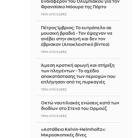
Ενδιαφέρον του Ολυμπιακού για τον
Φρανσίσκο Μόουρα της Πόρτο
ΠΡΙΝ ΑΠΌ 5 ΏΡΕΣ
Πέτρος Ίμβριος: Το ευτράπελο σε
μουσική βραδιά - Τον έψαχναν να
ανέβει στην σκηνή και δεν τον
έβρισκαν (Αποκλειστικό βίντεο)
ΠΡΙΝ ΑΠΌ 5 ΏΡΕΣ
Άμεση κρατική αρωγή και στήριξη
των πληγέντων - Το σχέδιο
αποκατάστασης των περιοχών που
επλήγησαν από τις πυρκαγιές
ΠΡΙΝ ΑΠΌ 5 ΏΡΕΣ
Οκτώ ναυτιλιακές ενώσεις κατά των
διοδίων στo Στενό του Ορμούζ
ΠΡΙΝ ΑΠΌ 5 ΏΡΕΣ
«Αστάθεια Kelvin-Helmholtz»:
Μικροσκοπικές δίνες