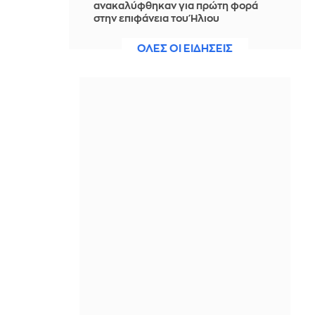
ανακαλύφθηκαν για πρώτη φορά
στην επιφάνεια του Ήλιου
ΠΡΙΝ ΑΠΌ 5 ΏΡΕΣ
ΟΛΕΣ ΟΙ ΕΙΔΗΣΕΙΣ
Αντόνιο Μπαντέρας: «Η καρδιακή
προσβολή ήταν το καλύτερο πράγμα
που μου συνέβη ποτέ»
ΠΡΙΝ ΑΠΌ 5 ΏΡΕΣ
Σλοβενία: Πυρηνικός σταθμός θα
μειώσει την παραγωγή του λόγω της
χαμηλής στάθμης του ποταμού
Σάβου
ΠΡΙΝ ΑΠΌ 6 ΏΡΕΣ
Η Ρωσία έπληξε τρία φορτηγά πλοία
στην περιοχή της Μαύρης Θάλασσας
ΠΡΙΝ ΑΠΌ 6 ΏΡΕΣ
Ιράν: Συμφωνία με το Ομάν για τη
διαδρομή στο Ορμούζ - Στο τελικό
στάδιο η κοινή ανακοίνωση