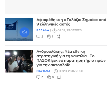
Αφαιρέθηκε η «Γαλάζια Σημαία» από
9 ελληνικές ακτές
ΕΛΛΑΔΑ
09:39, 29.07.2026
2
1
Ανδρουλάκης: Νέα εθνική
στρατηγική για τη ναυτιλία - Το
ΠΑΣΟΚ ξεκινά παρατηρητήριο τιμών
για την ακτοπλοΐα
ΝΑΥΤΙΛΙΑ
09:20, 26.07.2026
3
9