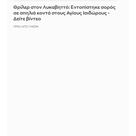
Θρίλερ στον Λυκαβηττό: Εντοπίστηκε σορός
σε σπηλιά κοντά στους Αγίους Ισιδώρους -
Δείτε βίντεο
ΠΡΙΝ ΑΠΌ 1 ΜΈΡΑ