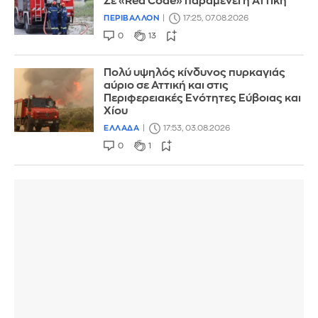
Σε «Red Code» παραμένει η Αττική
ΠΕΡΙΒΑΛΛΟΝ
17:25, 07.08.2026
0
13
Πολύ υψηλός κίνδυνος πυρκαγιάς
αύριο σε Αττική και στις
Περιφερειακές Ενότητες Εύβοιας και
Χίου
ΕΛΛΑΔΑ
17:53, 03.08.2026
0
1