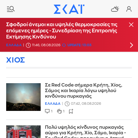
Σε Red Code σήμερα Κρήτη, Χίος, Σάμος και
Σφοδροί άνεμοι και υψηλές θερμοκρασίες τις
Ικαρία λόγω υψηλού κινδύνου πυρκαγιάς
επόμενες ημέρες - Συνεδρίαση της Επιτροπής
Εκτίμησης Κινδύνου
ΕΛΛΑΔΑ
07:42, 08.08.2026
ΕΛΛΑΔΑ
11:46, 08.08.2026
UPDATE: 13:03
ΧΙΟΣ
Σε Red Code σήμερα Κρήτη, Χίος,
Σάμος και Ικαρία λόγω υψηλού
κινδύνου πυρκαγιάς
ΕΛΛΑΔΑ
07:42, 08.08.2026
1
1
Πολύ υψηλός κίνδυνος πυρκαγιάς
αύριο για Κρήτη, Χίο, Σάμο, Ικαρία -