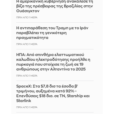
Η αμερικανική κυβέρνηση ανακάλεσε τη
βίζα της πρέσβειρας της Βραζιλίας στην
Ουάσιγκτον
ΠΡΙΝ ΑΠΌ 1 ΜΈΡΑ
Η αντιπαράθεση του Τραμπ με το Ιράν
παραβλέπει τη γενικότερη
πραγματικότητα
ΠΡΙΝ ΑΠΌ 1 ΜΈΡΑ
ΗΠΑ: Από σπινθήρα ελαττωματικού
καλωδίου ηλεκτροδότησης προήλθε η
πυρκαγιά που στοίχισε τη ζωή σε 19
ανθρώπους στην Αλταντίνα το 2025
ΠΡΙΝ ΑΠΌ 1 ΜΈΡΑ
SpaceX: Στα $7,8 δισ τα έσοδα β'
τριμήνου, αυξημένα κατά 92% -
Επενδύσεις $18 δισ. σε ΤΝ, Starship και
Starlink
ΠΡΙΝ ΑΠΌ 1 ΜΈΡΑ