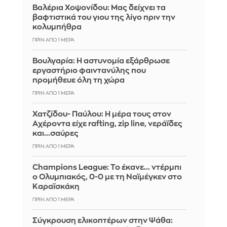
Βαλέρια Χοψονίδου: Μας δείχνει τα
βαφτιστικά του γιου της λίγο πριν την
κολυμπήθρα
ΠΡΙΝ ΑΠΌ 1 ΜΈΡΑ
Βουλγαρία: Η αστυνομία εξάρθρωσε
εργαστήριο φαιντανύλης που
προμήθευε όλη τη χώρα
ΠΡΙΝ ΑΠΌ 1 ΜΈΡΑ
Χατζίδου- Παύλου: Η μέρα τους στον
Αχέροντα είχε rafting, zip line, νεράϊδες
και...σαύρες
ΠΡΙΝ ΑΠΌ 1 ΜΈΡΑ
Champions League: Το έκανε... ντέρμπι
ο Ολυμπιακός, 0-0 με τη Ναϊμέγκεν στο
Καραϊσκάκη
ΠΡΙΝ ΑΠΌ 1 ΜΈΡΑ
Σύγκρουση ελικοπτέρων στην Ψάθα: