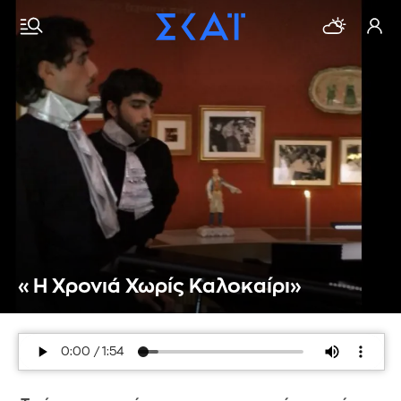
«Η Χρονιά Χωρίς Καλοκαίρι»