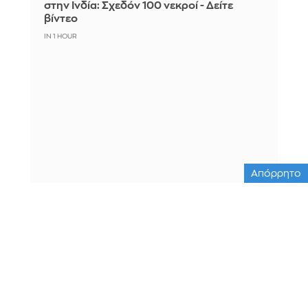
στην Ινδία: Σχεδόν 100 νεκροί - Δείτε
βίντεο
IN 1 HOUR
Απόρρητο