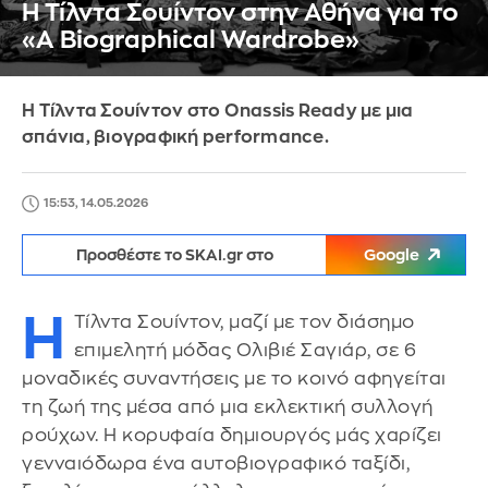
Η Τίλντα Σουίντον στην Αθήνα για το
«A Biographical Wardrobe»
Η Τίλντα Σουίντον στο Onassis Ready με μια
σπάνια, βιογραφική performance.
15:53, 14.05.2026
Προσθέστε το SKAI.gr στο
Google
Η
Τίλντα Σουίντον, μαζί με τον διάσημο
επιμελητή μόδας Ολιβιέ Σαγιάρ, σε 6
μοναδικές συναντήσεις με το κοινό αφηγείται
τη ζωή της μέσα από μια εκλεκτική συλλογή
ρούχων. Η κορυφαία δημιουργός μάς χαρίζει
γενναιόδωρα ένα αυτοβιογραφικό ταξίδι,