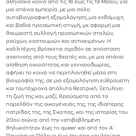
αθηναϊκό κοινό από τις 16 έως τις 19 Μαΐου, για
μια σπάνια εμπειρία, με μια σόλο
αυτοβιογραφική εξομολόγηση, μια ενδόμυχη
και βαθιά προσωπική στιγμή, με αφορμή μια
θαυμαστή συλλογή προσωπικών στολών,
ρούχων, κοστουμιών και αντικειμένων. Η
καλλιτέχνις βρίσκεται σχεδόν σε απόσταση
αναπνοής από τους θεατές και, με μια σπάνια
αίσθηση οικειότητας και γενναιοδωρίας,
αφήνει το κοινό να περιπλανηθεί μέσα στη
βιογραφία της, σε μια εξομολόγηση εύθραυστη
και ταυτόχρονα απόλυτα θεατρική. Ξετυλίγει
τη ζωή της και, μαζί, θραύσματα από το
παρελθόν της οικογένειάς της, της ιδιαίτερης
πατρίδας της, της Σκοτίας, και της ιστορίας του
20ού αιώνα: από την «επιβεβλημένη
θηλυκότητα» έως το queer και από τον Α΄
Παγκόσμιο Πόλεμο έως την ποπ κουλτούρα.