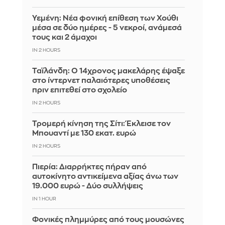
Υεμένη: Νέα φονική επίθεση των Χούθι
μέσα σε δύο ημέρες - 5 νεκροί, ανάμεσά
τους και 2 άμαχοι
IN 2 HOURS
Ταϊλάνδη: Ο 14χρονος μακελάρης έψαξε
στο ίντερνετ παλαιότερες υποθέσεις
πριν επιτεθεί στο σχολείο
IN 2 HOURS
Τρομερή κίνηση της Σίτι: Έκλεισε τον
Μπουαντί με 130 εκατ. ευρώ
IN 2 HOURS
Πιερία: Διαρρήκτες πήραν από
αυτοκίνητο αντικείμενα αξίας άνω των
19.000 ευρώ - Δύο συλλήψεις
IN 1 HOUR
Φονικές πλημμύρες από τους μουσώνες