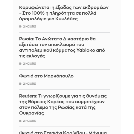
Κορυφώνεται η έξοδος των εκδρομέων
– Στο 100% η πληρότητα σε πολλά
δρομολόγια για Κυκλάδες
IN 2 HOURS
Ρωσία: Το Ανώτατο Δικαστήριο θα
εξετάσει τον αποκλεισμό του
αντιπολεμικού κόμματος Yabloko από
τις εκλογές
IN 2 HOURS
Φωτιά στο Μαρκόπουλο
IN 2 HOURS
Reuters: Τι γνωρίζουμε για τις δυνάμεις
της Βόρειας Κορέας που συμμετέχουν
στον πόλεμο της Ρωσίας κατά της
Ουκρανίας
IN 2 HOURS
Φωτιά στο Στεφάνι Κορίνθου - Μήνυμα