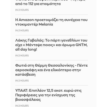
από το 112 για ετοιμότητα
IN 2 HOURS
Η Amazon προετοιμάζει τη συνέχεια του
ντοκιμαντέρ Melania
IN 2 HOURS
Λάκης Γαβαλάς: Το πάρτι γενεθλίων του
είχε «Μάντεψε ποιος» και άρωμα GNTM,
all day long!
IN 2 HOURS
Φωτιά στη Θέρμη Θεσσαλονίκης - Πέντε
αεροσκάφη και ένα ελικόπτερο στην
κατάσβεση
IN 2 HOURS
ΥΠΑΑΤ: Επιπλέον 12,5 εκατ. ευρώ στις
Περιφέρειες για την ενίσχυση της
βιοασφάλειας
IN 2 HOURS