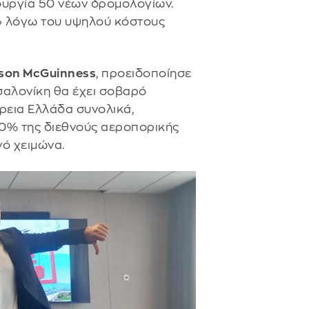
υργία 50 νέων δρομολογίων.
» λόγω του υψηλού κόστους
son McGuinness
, προειδοποίησε
σαλονίκη θα έχει σοβαρό
ρεια Ελλάδα συνολικά,
 90% της διεθνούς αεροπορικής
νό χειμώνα.