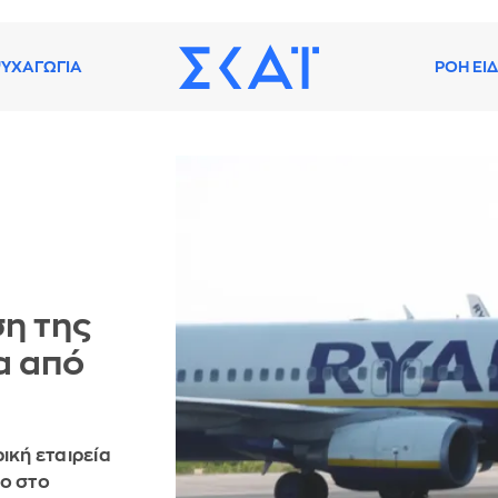
ΥΧΑΓΩΓΙΑ
ΡΟΗ ΕΙ
ση της
α από
ική εταιρεία
σο στο