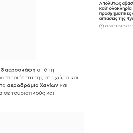
Απολύτως αβάσι
καθ’ ολοκληρία
προσχηματικές 
αιτιάσεις της Ry
20:30, 08.05.202
ι
3 αεροσκάφη
από τη
ραστηριότητά της στη χώρα και
στα
αεροδρόμια Χανίων
και
 σε τουριστικούς και