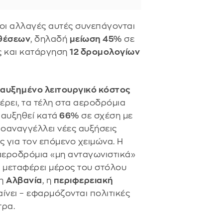
 οι αλλαγές αυτές συνεπάγονται
θέσεων
, δηλαδή
μείωση 45%
σε
ς και κατάργηση
12 δρομολογίων
ο
αυξημένο λειτουργικό κόστος
έρει, τα τέλη στα αεροδρόμια
 αυξηθεί κατά
66%
σε σχέση με
ροαναγγέλλει νέες αυξήσεις
 για τον επόμενο χειμώνα. Η
 αεροδρόμια «μη ανταγωνιστικά»
τι μεταφέρει μέρος του στόλου
 η
Αλβανία
, η
περιφερειακή
αίνει – εφαρμόζονται πολιτικές
τρα.