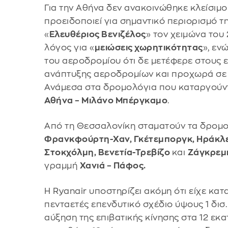
Για την Αθήνα δεν ανακοινώθηκε κλείσιμο
προειδοποιεί για σημαντικό περιορισμό τ
«
Ελευθέριος Βενιζέλος
» τον χειμώνα του
λόγος για «
μειώσεις χωρητικότητας
», εν
του αεροδρομίου ότι δε μετέφερε στους ε
ανάπτυξης αεροδρομίων και προχωρά σε 
Ανάμεσα στα δρομολόγια που καταργούντα
Αθήνα – Μιλάνο Μπέργκαμο
.
Από τη Θεσσαλονίκη σταματούν τα δρομ
Φρανκφούρτη-Χαν, Γκέτεμποργκ, Ηράκλει
Στοκχόλμη, Βενετία-Τρεβίζο
και
Ζάγκρεμ
γραμμή
Χανιά – Πάφος.
Η Ryanair υποστηρίζει ακόμη ότι είχε κα
πενταετές επενδυτικό σχέδιο ύψους 1 δισ
αύξηση της επιβατικής κίνησης στα 12 εκα