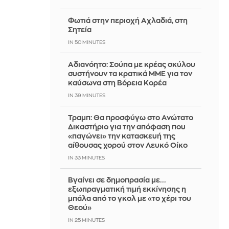
Φωτιά στην περιοχή Αχλαδιά, στη
Σητεία
IN 50 MINUTES
Αδιανόητο: Σούπα με κρέας σκύλου
συστήνουν τα κρατικά ΜΜΕ για τον
καύσωνα στη Βόρεια Κορέα
IN 39 MINUTES
Τραμπ: Θα προσφύγω στο Ανώτατο
Δικαστήριο για την απόφαση που
«παγώνει» την κατασκευή της
αίθουσας χορού στον Λευκό Οίκο
IN 33 MINUTES
Βγαίνει σε δημοπρασία με...
εξωπραγματική τιμή εκκίνησης η
μπάλα από το γκολ με «το χέρι του
Θεού»
IN 25 MINUTES