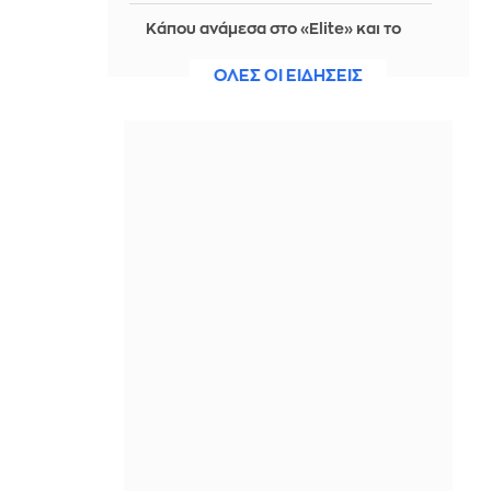
Κάπου ανάμεσα στο «Elite» και το
«Wednesday»: Η νέα μεξικανική
σειρά του Netflix που μπορεί να σε
ΟΛΕΣ ΟΙ ΕΙΔΗΣΕΙΣ
καθηλώσει
IN 22 MINUTES
Στο 28% η AfD, δημοσκοπική
κατάρρευση Μερτς
IN 18 MINUTES
«Η Ντόρτμουντ βλέπει
Κωνσταντέλια για διάδοχο του
Αντεγέμι»
IN 16 MINUTES
Χωρίς ενεργό μέτωπο η φωτιά στο
Στεφάνι Κορίνθου - Αντιδήμαρχος:
Ξεκίνησε από φωτοβολταϊκά
IN 14 MINUTES
Έξι φορές η ταχύτητα του ήχου: Πώς