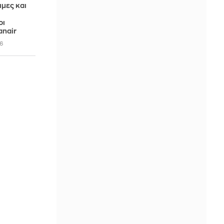
μες και
οι
anair
6