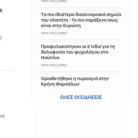
ΠΡΙΝ ΑΠΌ 2 ΏΡΕΣ
ε
Tα πιο ιδιαίτερα διασυνοριακά σημεία
του πλανήτη - Το πιο παράξενο ίσως
είναι στην Ευρώπη
ΠΡΙΝ ΑΠΌ 2 ΏΡΕΣ
η
Προφυλακίστηκαν οι 2 Ινδοί για τη
δολοφονία του ψυχολόγου στο
Ναύπλιο
ΠΡΙΝ ΑΠΌ 2 ΏΡΕΣ
Οριοθετήθηκε η πυρκαγιά στην
Κρήνη Φαρσάλων
ΠΡΙΝ ΑΠΌ 2 ΏΡΕΣ
ΟΛΕΣ ΟΙ ΕΙΔΗΣΕΙΣ
Ασφυκτική πίεση στον Ινφαντίνο για
να παραιτηθεί: Οι ποδοσφαιριστές
να
θέλουν αλλαγή στη FIFA
ΠΡΙΝ ΑΠΌ 2 ΏΡΕΣ
Χρηματοδότηση 204,6 εκατ. ευρώ