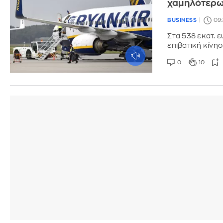
χαμηλότερ
BUSINESS
09:
Στα 538 εκατ. 
επιβατική κίνη
0
10