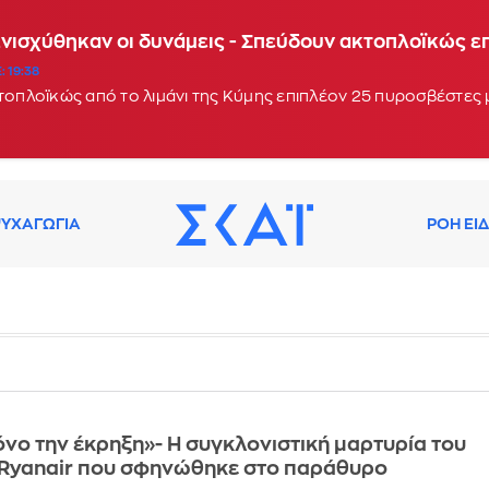
Ενισχύθηκαν οι δυνάμεις - Σπεύδουν ακτοπλοϊκώς 
: 19:38
κτοπλοϊκώς από το λιμάνι της Κύμης επιπλέον 25 πυροσβέστες
ΥΧΑΓΩΓΙΑ
ΡΟΗ ΕΙ
νο την έκρηξη»- Η συγκλονιστική μαρτυρία του
ς Ryanair που σφηνώθηκε στο παράθυρο