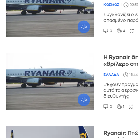
ΚΟΣΜΟΣ
22:3
Συγκλονίζει ο 
σπασμένο παρά
0
4
Η Ryanair δ
«θρίλερ» στ
ΕΛΛΑΔΑ
16:44
«Έχουν πραγματ
αυτά τα αεροσκ
διευθυντής
0
1
Ryanair: Πτ