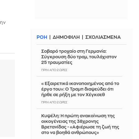
την
ΡΟΗ
ΔΗΜΟΦΙΛΗ
ΣΧΟΛΙΑΣΜΕΝΑ
Σοβαρό τροχαίο στη Γερμανία:
Σύγκρουση δύο τραμ, τουλάχιστον
25 τραυματίες
ΠΡΙΝ ΑΠΌ 2 ΏΡΕΣ
«Εξαιρετικά ικανοποιημένος από το
έργο του»: Ο Τραμπ διαψεύδει ότι
ήρθε σε ρήξη με τον Χέγκσεθ
ΠΡΙΝ ΑΠΌ 2 ΏΡΕΣ
Κυψέλη: Η πρώτη ανακοίνωση της
οικογένειας της 38χρονης
Βρετανίδας - «Αφιέρωσε τη ζωή της
στο να βοηθά ανθρώπους»