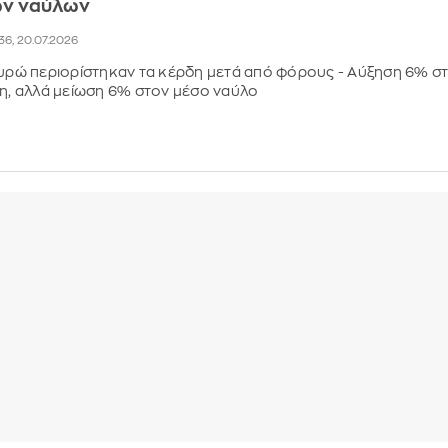
ων ναύλων
36, 20.07.2026
ευρώ περιορίστηκαν τα κέρδη μετά από φόρους - Αύξηση 6% σ
ση, αλλά μείωση 6% στον μέσο ναύλο