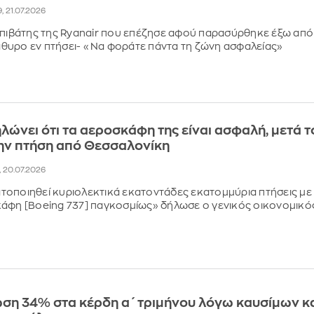
9, 21.07.2026
επιβάτης της Ryanair που επέζησε αφού παρασύρθηκε έξω από
θυρο εν πτήσει- «Να φοράτε πάντα τη ζώνη ασφαλείας»
ηλώνει ότι τα αεροσκάφη της είναι ασφαλή, μετά τ
ην πτήση από Θεσσαλονίκη
, 20.07.2026
οποιηθεί κυριολεκτικά εκατοντάδες εκατομμύρια πτήσεις με
άφη [Boeing 737] παγκοσμίως» δήλωσε ο γενικός οικονομικό
ώση 34% στα κέρδη α΄ τριμήνου λόγω καυσίμων κ