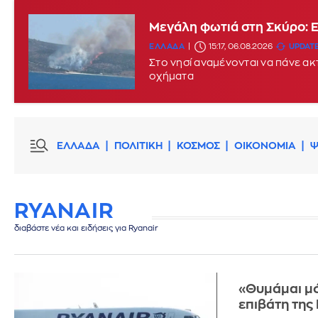
Μεγάλη φωτιά στη Σκύρο: 
ΕΛΛΑΔΑ
15:17, 06.08.2026
UPDATE
Στο νησί αναμένονται να πάνε α
οχήματα
ΕΛΛΑΔΑ
ΠΟΛΙΤΙΚΗ
ΚΟΣΜΟΣ
ΟΙΚΟΝΟΜΙΑ
Ψ
RYANAIR
διαβάστε νέα και ειδήσεις για Ryanair
«Θυμάμαι μό
επιβάτη τη