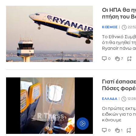
Οι ΗΠΑ θα η
πτήση του B
ΚΟΣΜΟΣ
22:5
Το Εθνικό Συμ
ότι θα ηγηθεί 
Ryanair πάνω α
0
7
Γιατί έσπασ
Πόσες φορές
ΕΛΛΑΔΑ
12:28
Οι πρώτες εκτιμ
ειδικών για το
κάνουμε
0
1