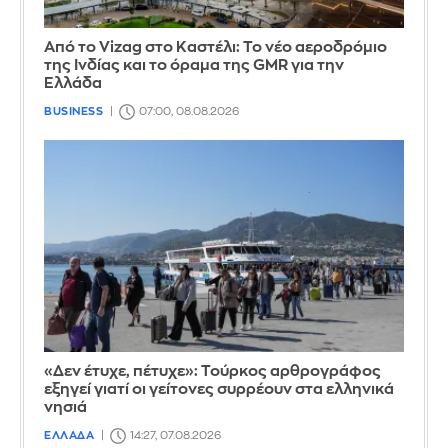
Από το Vizag στο Καστέλι: Το νέο αεροδρόμιο
της Ινδίας και το όραμα της GMR για την
Ελλάδα
BUSINESS
07:00, 08.08.2026
«Δεν έτυχε, πέτυχε»: Τούρκος αρθρογράφος
εξηγεί γιατί οι γείτονες συρρέουν στα ελληνικά
νησιά
ΕΛΛΑΔΑ
14:27, 07.08.2026