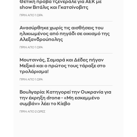
Θετική πρόβα τζενεράλε για ΑΕΚ με
show Βιτάλις και Γκατσίνοβιτς
ΠΡΙΝ ΑΠΌ 1 ΏΡΑ
Ανασύρθηκε χωρίς τις αισθήσεις του
ηλικιωμένος από πηγάδι σε οικισμό της
Αλεξανδρούπολης
ΠΡΙΝ ΑΠΌ 1 ΏΡΑ
Μουτσινάς, Σαμαρά και Δέδες πήγαν
Μεξικό και ο πρώτος τους τάραξε στο
τρολάρισμα!
ΠΡΙΝ ΑΠΌ 1 ΏΡΑ
Βουλγαρία: Κατηγορεί την Ουκρανία για
την έκρηξη drone - «Μη εσκεμμένο
συμβάν» λέει το Κίεβο
ΠΡΙΝ ΑΠΌ 2 ΏΡΕΣ