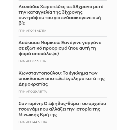
Λευκάδα: Χειροπέδες σε 58χρονο μετά
την καταγγελία της 31χρονης
συντρόφου του για ενδοοικογενειακή
βία
ΠΡΙΝ ΑΠΌ 14 ΛΕΠΤΆ
Δούκισσα Νομικού: Ξανάγινε γοργόνα
σε εξωτικό προορισμό (που αυτή τη
φορά αποκάλυψε)
ΠΡΙΝ ΑΠΌ 17 ΛΕΠΤΆ
Κωνσταντοπούλου: Το έγκλημα των
υποκλοπών αποτελεί έγκλημα κατά της
Δημοκρατίας
ΠΡΙΝ ΑΠΌ 29 ΛΕΠΤΆ
Σαντορίνη: Ο έφηβος-θύμα του αρχαίου
τσουνάμι που αλλάζει την ιστορία της
Μινωικής Κρήτης
ΠΡΙΝ ΑΠΌ 44 ΛΕΠΤΆ