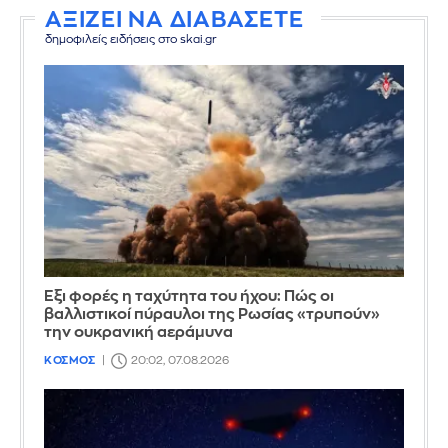
ΑΞΙΖΕΙ ΝΑ ΔΙΑΒΑΣΕΤΕ
δημοφιλείς ειδήσεις στο skai.gr
Έξι φορές η ταχύτητα του ήχου: Πώς οι
βαλλιστικοί πύραυλοι της Ρωσίας «τρυπούν»
την ουκρανική αεράμυνα
ΚΟΣΜΟΣ
20:02, 07.08.2026