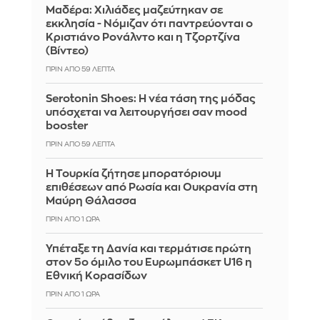
Μαδέρα: Χιλιάδες μαζεύτηκαν σε
εκκλησία - Νόμιζαν ότι παντρεύονται ο
Κριστιάνο Ρονάλντο και η Τζορτζίνα
(Βίντεο)
ΠΡΙΝ ΑΠΌ 59 ΛΕΠΤΆ
Serotonin Shoes: Η νέα τάση της μόδας
υπόσχεται να λειτουργήσει σαν mood
booster
ΠΡΙΝ ΑΠΌ 59 ΛΕΠΤΆ
Η Τουρκία ζήτησε μπορατόριουμ
επιθέσεων από Ρωσία και Ουκρανία στη
Μαύρη Θάλασσα
ΠΡΙΝ ΑΠΌ 1 ΏΡΑ
Υπέταξε τη Δανία και τερμάτισε πρώτη
στον 5ο όμιλο του Ευρωμπάσκετ U16 η
Εθνική Κορασίδων
ΠΡΙΝ ΑΠΌ 1 ΏΡΑ