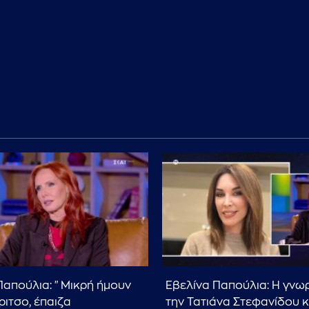
Παπούλια: "Μικρή ήμουν
Εβελίνα Παπούλια: Η γνωρ
ιτσο, έπαιζα
την Τατιάνα Στεφανίδου κ