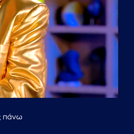
ς πάνω