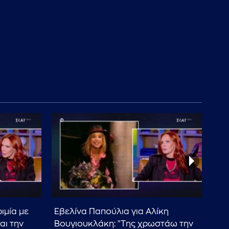
ιμία με
Εβελίνα Παπούλια για Αλίκη
Εβε
αι την
Βουγιουκλάκη: "Της χρωστάω την
που