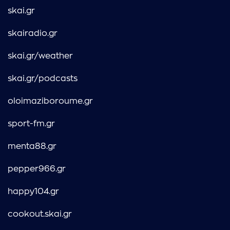
skai.gr
skairadio.gr
skai.gr/weather
skai.gr/podcasts
oloimaziboroume.gr
sport-fm.gr
menta88.gr
pepper966.gr
happy104.gr
cookout.skai.gr