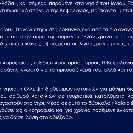
άδα», και σήμερα, παραμένει στα νησιά του Ιονίου. 
 εντυπωσιακά σπήλαια της Κεφαλονιάς, βρίσκονται, μετα
...πληκτρολογήστε κείμενο προς αναζήτηση
λοίου «Παναγιώτης» στη Ζάκυνθο, ένα από τα πιο αναγ
ρο μέσα στην άμμο της παραλίας. Έναν χρόνο μετά 
ωτικές εικόνες, αφού, μέσα σε λίγους μόλις μήνες, το
ν κορυφαίους ταξιδιωτικούς προορισμούς. Η Κεφαλονιά 
ισσάνης, γνωστό για τα τιρκουάζ νερά του, αλλά και τ
ά νησιά, η έλλειψη διαθέσιμων κατοικιών για μόνιμη 
λου αριθμού κατοικιών σε τουριστικά καταλύματα κ
εργαστούν στο νησί. Μέσα σε αυτό το δύσκολο πλαίσιο έ
υργούσε ως οικοτροφείο και για χρόνια παρέμενε εγκατ
 να δώσει λύση στο αδιέξοδο.