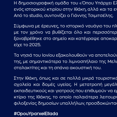
Η δημοσιογραφική ομάδα του «Όπου Υπάρχει Ελλ
ενός ιστορικού κτιρίου στην Ιθάκη, αλλά και τα
Από το studio, συντονίζει ο Γιάννης Τσιμιτσέλης.
Σύμφωνα με έρευνες, το ιστορικό ναυάγιο του π
με τον χρόνο να βυθίζεται όλο και περισσότε
ξαναβρέθηκε στο σημείο και κατέγραψε αποκαρδι
είχε το 2025.
Τα νησιά του Ιονίου εξακολουθούν να αποτελού
της, με σημαντικότερα το λιμνοσπήλαιο της Μελ
σταλακτίτες και τη σπάνια ακουστική του.
Στην Ιθάκη, όπως και σε πολλά μικρά τουριστικ
σχολεία και δομές υγείας. Η μετατροπή μεγά
εκπαιδευτικούς και γιατρούς που επιθυμούν να 
κτίριο της Ιθάκης, το οποίο παλαιότερα λειτο
φιλοξενίας δημοσίων υπαλλήλων, προσδοκώντας
#OpouYparxeiEllada