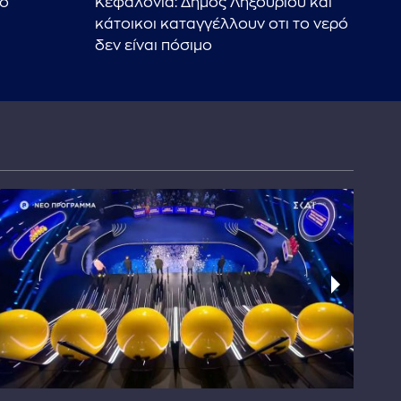
το
Κεφαλονιά: Δήμος Ληξουρίου και
Ιθά
κάτοικοι καταγγέλλουν οτι το νερό
εκπ
δεν είναι πόσιμο
"άσ