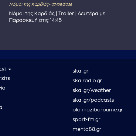
Νόμοι της Καρδιάς-
07/08/2026
Νόμοι της Καρδιάς | Trailer | Δευτέρα με
Παρασκευή στις 14:45
ΚΑΪ
skai.gr
είτε
skairadio.gr
νία
skai.gr/weather
skai.gr/podcasts
α
oloimaziboroume.gr
sport-fm.gr
menta88.gr