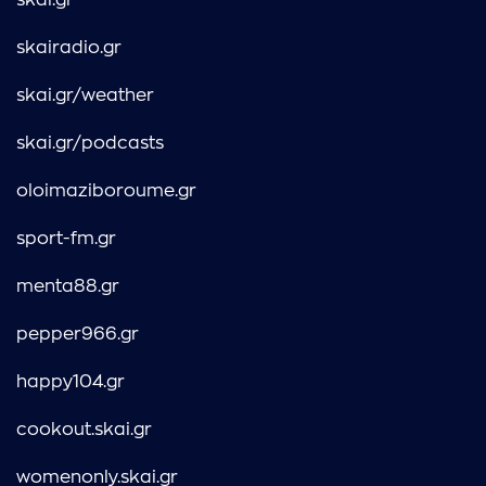
skai.gr
skairadio.gr
skai.gr/weather
skai.gr/podcasts
oloimaziboroume.gr
sport-fm.gr
menta88.gr
pepper966.gr
happy104.gr
cookout.skai.gr
womenonly.skai.gr