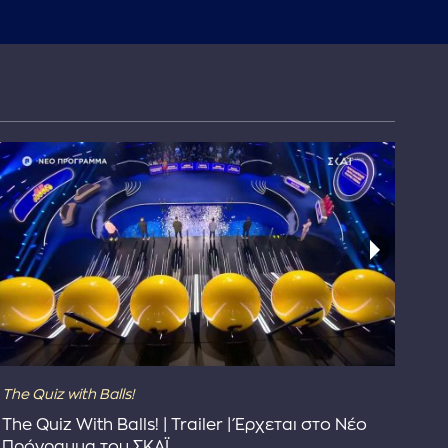
The Quiz with Balls!
The
The Quiz With Balls! | Trailer | Έρχεται στο Νέο
Το 
Πρόγραμμα του ΣΚΑΪ
Συ