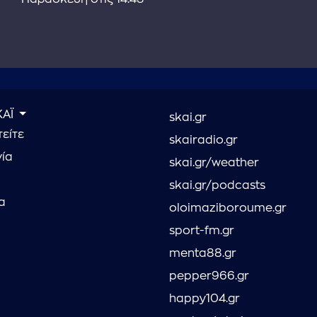
ΚΑΪ
skai.gr
είτε
skairadio.gr
νία
skai.gr/weather
skai.gr/podcasts
α
oloimaziboroume.gr
sport-fm.gr
menta88.gr
pepper966.gr
happy104.gr