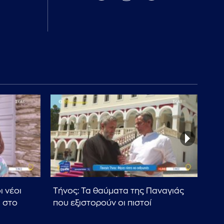
ι νέοι
Τήνος: Τα θαύματα της Παναγιάς
Τή
 στο
που εξιστορούν οι πιστοί
του