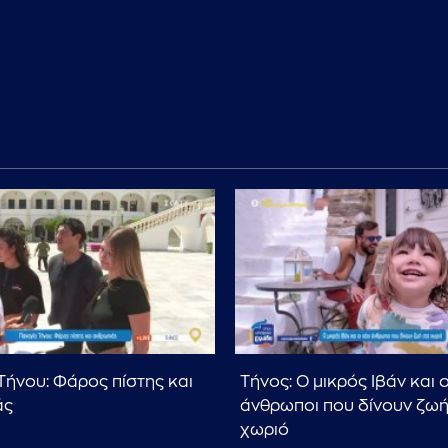
Τήνου: Φάρος πίστης και
Τήνος: Ο μικρός Ιβάν και ο
άς
άνθρωποι που δίνουν ζωή
χωριό