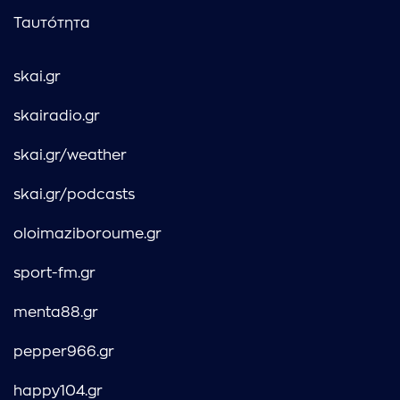
Ταυτότητα
skai.gr
skairadio.gr
skai.gr/weather
skai.gr/podcasts
oloimaziboroume.gr
sport-fm.gr
menta88.gr
pepper966.gr
happy104.gr