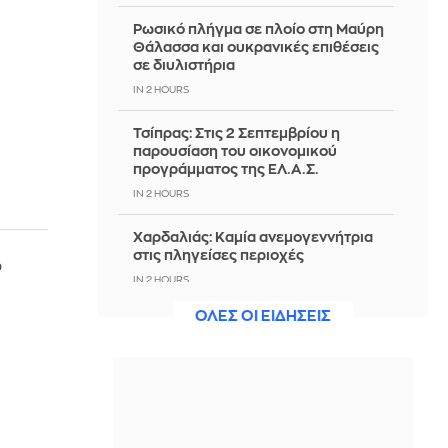
Ρωσικό πλήγμα σε πλοίο στη Μαύρη
Θάλασσα και ουκρανικές επιθέσεις
σε διυλιστήρια
IN 2 HOURS
Τσίπρας: Στις 2 Σεπτεμβρίου η
παρουσίαση του οικονομικού
προγράμματος της ΕΛ.Α.Σ.
IN 2 HOURS
Χαρδαλιάς: Καμία ανεμογεννήτρια
στις πληγείσες περιοχές
ό
IN 2 HOURS
-
ΟΛΕΣ ΟΙ ΕΙΔΗΣΕΙΣ
Θρίλερ στον Λυκαβηττό:
Εντοπίστηκε σορός σε σπηλιά κοντά
στους Αγίους Ισιδώρους - Δείτε
βίντεο
IN 2 HOURS
Χάντερ Μπάιντεν: Η χάρη από τον