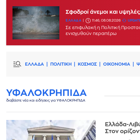
Σε Red Code σήμερα Κρήτη,
Σφοδροί άνεμοι και υψηλές
ΕΛΛΑΔΑ
ΕΛΛΑΔΑ
07:42, 08.08.2026
11:46, 08.08.2026
UPDATE
Σε επιφυλακή η Πολιτική Προστασ
ενισχυθούν περαιτέρω
ΕΛΛΑΔΑ
ΠΟΛΙΤΙΚΗ
ΚΟΣΜΟΣ
ΟΙΚΟΝΟΜΙΑ
Ψ
ΥΦΑΛΟΚΡΗΠΙΔΑ
διαβάστε νέα και ειδήσεις για ΥΦΑΛΟΚΡΗΠΙΔΑ
Ελλάδα-Λιβύ
Στον ορίζον