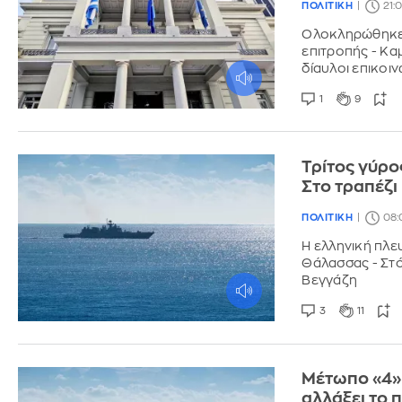
ΠΟΛΙΤΙΚΗ
21:
Ολοκληρώθηκε 
επιτροπής - Κα
δίαυλοι επικοι
1
9
Τρίτος γύρο
Στο τραπέζ
ΠΟΛΙΤΙΚΗ
08:
Η ελληνική πλε
Θάλασσας - Στόχ
Βεγγάζη
3
11
Μέτωπο «4» α
αλλάξει το 