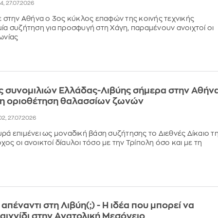
04, 27.07.2026
στην Αθήνα ο 3ος κύκλος επαφών της κοινής τεχνικής
μία συζήτηση για προσφυγή στη Χάγη, παραμένουν ανοιχτοί οι
νωνίας
ς συνομιλιών Ελλάδας-Λιβύης σήμερα στην Αθήνα
ι η οριοθέτηση θαλασσίων ζωνών
02, 27.07.2026
υρά επιμένει ως μοναδική βάση συζήτησης το Διεθνές Δίκαιο τ
ος οι ανοικτοί δίαυλοι τόσο με την Τρίπολη όσο και με τη
πέναντι στη Λιβύη(;) - Η ιδέα που μπορεί να
παιχνίδι στην Ανατολική Μεσόγειο