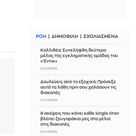
ΡΟΗ
ΔΗΜΟΦΙΛΗ
ΣΧΟΛΙΑΣΜΕΝΑ
Καλλιθέα: Συνελήφθη δεύτερο
μέλος της εγκληματικής ομάδας του
«Έντικ»
IN 2 HOURS
Δουλεύεις από το εξοχικό; Πρόσεξε
αυτά τα λάθη πριν σου χαλάσουν τις
διακοπές
IN 2 HOURS
8 σκέψεις που κάνει κάθε single όταν
βλέπει ζευγαράκια μες στα μέλια
στις διακοπές
IN 2 HOURS