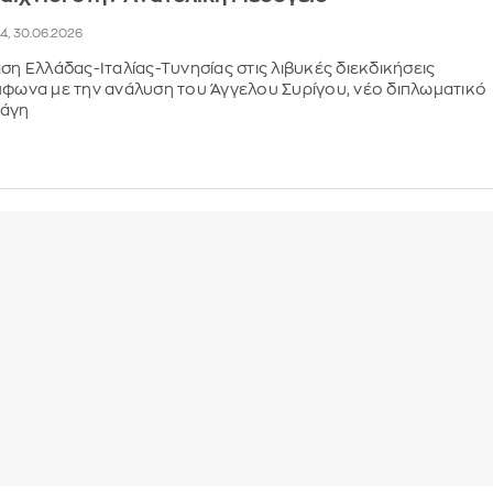
34, 30.06.2026
αση Ελλάδας-Ιταλίας-Τυνησίας στις λιβυκές διεκδικήσεις
μφωνα με την ανάλυση του Άγγελου Συρίγου, νέο διπλωματικό
Χάγη