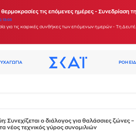
 Χίος, Σάμος και Ικαρία λόγω υψηλού κινδύνου πυρ
 θερμοκρασίες τις επόμενες ημέρες - Συνεδρίαση τ
: 13:03
ία για τις καιρικές συνθήκες των επόμενων ημερών - Τη Δευτέ
ΥΧΑΓΩΓΙΑ
ΡΟΗ ΕΙ
η: Συνεχίζεται ο διάλογος για θαλάσσιες ζώνες –
τα νέος τεχνικός γύρος συνομιλιών