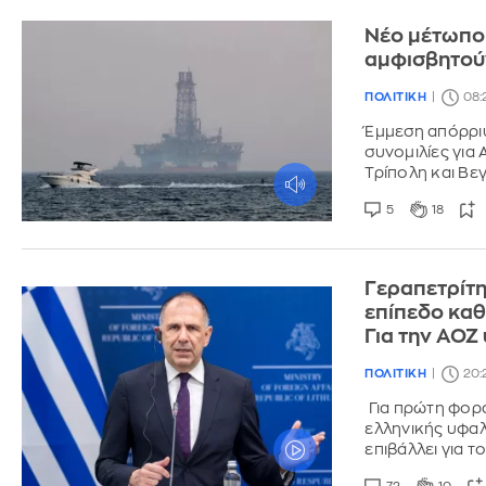
Νέο μέτωπο 
αμφισβητούν
ΠΟΛΙΤΙΚΗ
08:
Έμμεση απόρριψ
συνομιλίες για
Τρίπολη και Βε
5
18
Γεραπετρίτη
επίπεδο καθ
Για την ΑΟΖ
ΠΟΛΙΤΙΚΗ
20:
Για πρώτη φορά
ελληνικής υφαλ
επιβάλλει για 