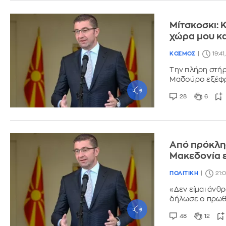
Μίτσκοσκι: 
χώρα μου κα
ΚΟΣΜΟΣ
19:41
Την πλήρη στήρ
Μαδούρο εξέφρ
28
6
Από πρόκλησ
Μακεδονία ε
ΠΟΛΙΤΙΚΗ
21:
«Δεν είμαι άνθρ
δήλωσε ο πρωθ
48
12