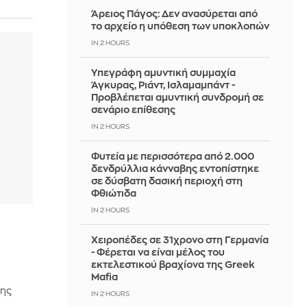
Άρειος Πάγος: Δεν ανασύρεται από
το αρχείο η υπόθεση των υποκλοπών
IN 2 HOURS
Υπεγράφη αμυντική συμμαχία
Άγκυρας, Ριάντ, Ισλαμαμπάντ -
Προβλέπεται αμυντική συνδρομή σε
σενάριο επίθεσης
IN 2 HOURS
Φυτεία με περισσότερα από 2.000
δενδρύλλια κάνναβης εντοπίστηκε
σε δύσβατη δασική περιοχή στη
Φθιώτιδα
IN 2 HOURS
Χειροπέδες σε 31χρονο στη Γερμανία
- Φέρεται να είναι μέλος του
εκτελεστικού βραχίονα της Greek
Mafia
της
IN 2 HOURS