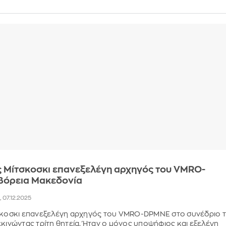
ς Μίτσκοσκι επανεξελέγη αρχηγός του VMRO-
Βόρεια Μακεδονία
, 07.12.2025
τσκοσκι επανεξελέγη αρχηγός του VMRO-DPMNE στο συνέδριο 
εκινώντας τρίτη θητεία. Ήταν ο μόνος υποψήφιος και εξελέγη