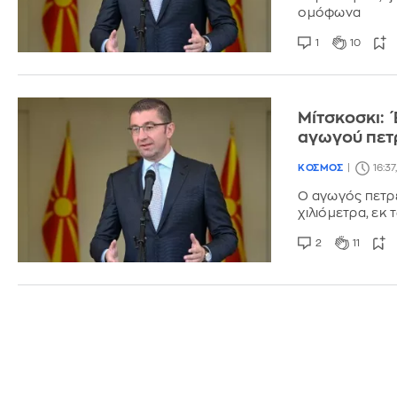
ομόφωνα
1
10
Μίτσκοσκι: 
αγωγού πετ
ΚΟΣΜΟΣ
16:37
Ο αγωγός πετρ
χιλιόμετρα, εκ
2
11