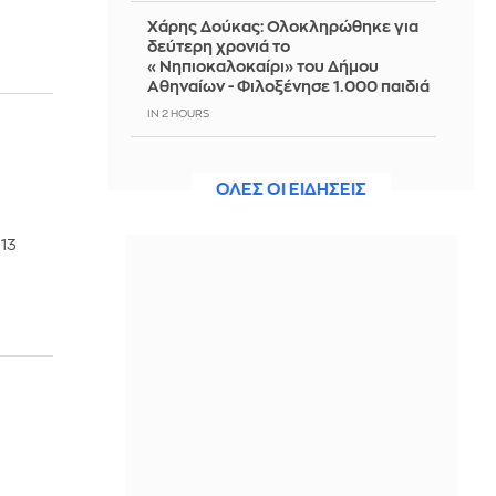
Χάρης Δούκας: Ολοκληρώθηκε για
δεύτερη χρονιά το
«Νηπιοκαλοκαίρι» του Δήμου
Αθηναίων - Φιλοξένησε 1.000 παιδιά
IN 2 HOURS
Γάλλος ΥΠΕΞ: Η χώρα «δεν θα
ανεχθεί καμιά απόπειρα ξένης
ΟΛΕΣ ΟΙ ΕΙΔΗΣΕΙΣ
ανάμιξης»
IN 2 HOURS
13
Άννα Βίσση: Η αυτοσχέδια καντάδα
που απόλαυσε στο Φισκάρδο
IN 2 HOURS
Queens Of The Stone Age:
Δημιούργησαν τηλεφωνική γραμμή
παραπόνων για τους θαυμαστές τους
IN 2 HOURS
Τραμπ: Αν νικήσουν οι Δημοκρατικοί