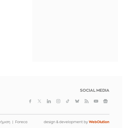
IN 1 HOUR
Marfin: «Δηλώνει αθώα από την
πρώτη στιγμή – Δεν υπάρχει
ταυτοποίηση» λέει ο συνήγορος της
46χρονης
IN 1 HOUR
SOCIAL MEDIA
φήμιση
Foreca
design & development by
WebOlution