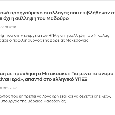
Κακό προηγούμενο οι αλλαγές που επιβλήθηκαν σ
ι όχι η σύλληψη του Μαδούρο
, 04.01.2026
ιξή του στην ενέργεια των ΗΠΑ για τη σύλληψη του Νικολάς
ασε ο πρωθυπουργός της Βόρειας Μακεδονίας
η σε πρόκληση ο Μίτσκοσκι: «Για μένα το όνομα
ίναι ιερό», απαντά στο ελληνικό ΥΠΕΞ
06, 19.12.2025
ωπος που επιτρέπει να λογοκρίνεται και να δέχεται απειλές»,
υπουργός της Βόρειας Μακεδονίας