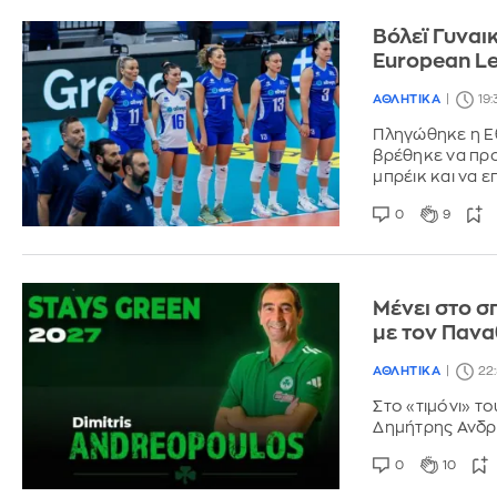
Βόλεϊ Γυναι
Εuropean L
ΑΘΛΗΤΙΚΑ
19
Πληγώθηκε η Εθ
βρέθηκε να προη
μπρέικ και να ε
0
9
Μένει στο σ
με τον Παν
ΑΘΛΗΤΙΚΑ
22
Στο «τιμόνι» τ
Δημήτρης Ανδ
0
10