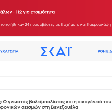
οχή Κολυμπάδα στη Σκύρο - Ενισχύθηκαν οι δυνάμε
λων - 112 για ετοιμότητα
 17:10
ητοποιήθηκαν 24 πυροσβέστες με 8 οχήματα και 3 αεροσκάφη
ΥΧΑΓΩΓΙΑ
ΡΟΗ ΕΙ
ς: Ο γνωστός βολεϊμπολίστας και η οικογένειά του
 φονικών σεισμών στη Βενεζουέλα