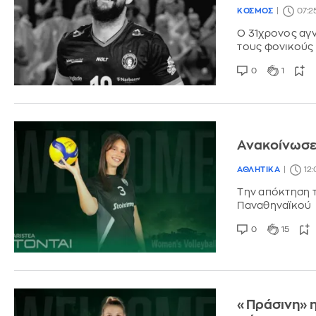
ΚΟΣΜΟΣ
07:2
Ο 31χρονος αγν
τους φονικούς
0
1
Ανακοίνωσε 
ΑΘΛΗΤΙΚΑ
12
Την απόκτηση τ
Παναθηναϊκού
0
15
«Πράσινη» 