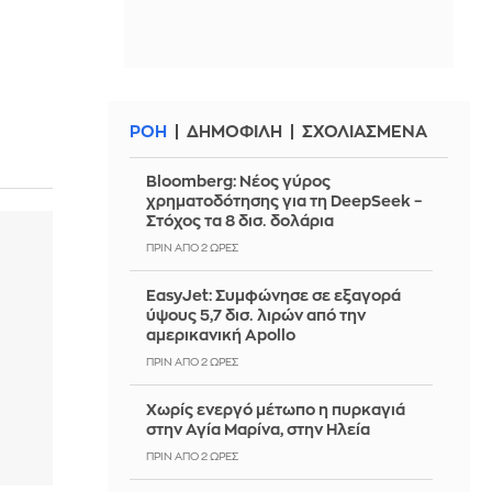
ΡΟΗ
ΔΗΜΟΦΙΛΗ
ΣΧΟΛΙΑΣΜΕΝΑ
Bloomberg: Νέος γύρος
χρηματοδότησης για τη DeepSeek –
Στόχος τα 8 δισ. δολάρια
ΠΡΙΝ ΑΠΌ 2 ΏΡΕΣ
EasyJet: Συμφώνησε σε εξαγορά
ύψους 5,7 δισ. λιρών από την
αμερικανική Apollo
ΠΡΙΝ ΑΠΌ 2 ΏΡΕΣ
Χωρίς ενεργό μέτωπο η πυρκαγιά
στην Αγία Μαρίνα, στην Ηλεία
ΠΡΙΝ ΑΠΌ 2 ΏΡΕΣ