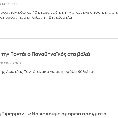
5, 06.07.2026
οούνταν εδώ και 10 μέρες μαζί με την οικογένειά του, μετά απ
 σεισμούς που έπληξαν τη Βενεζουέλα
την Τοντάι ο Παναθηναϊκός στο βόλεϊ
:06, 26.06.2026
ης Αριστέας Τοντάι ανακοίνωσε η ομάδα βόλεϊ του
η Τίμερμαν - «Να κάνουμε όμορφα πράγματα