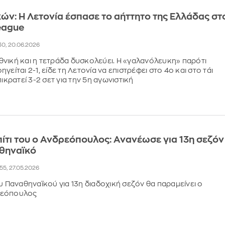
κών: Η Λετονία έσπασε το αήττητο της Ελλάδας στ
eague
:30, 20.06.2026
νική και η τετράδα δυσκολεύει. Η «γαλανόλευκη» παρότι
γείται 2-1, είδε τη Λετονία να επιστρέφει στο 4ο και στο τάι
πικρατεί 3-2 σετ για την 5η αγωνιστική
πίτι του ο Ανδρεόπουλος: Ανανέωσε για 13η σεζόν
αθηναϊκό
:55, 27.05.2026
ου Παναθηναϊκού για 13η διαδοχική σεζόν θα παραμείνει ο
ρεόπουλος