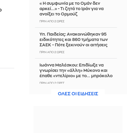
«Η συμφωνία με το Ομάν δεν
αρκεί...» - Τι ζητά το Ιράν για να
ο
ανοίξει το Ορμούζ
ΠΡΙΝ ΑΠΌ 2 ΏΡΕΣ
Υπ. Παιδείας: Ανακοινώθηκαν 95
ειδικότητες και 860 τμήματα των
ΣΑΕΚ – Πότε ξεκινούν οι αιτήσεις
ΠΡΙΝ ΑΠΌ 2 ΏΡΕΣ
Ιωάννα Μαλέσκου: Επιδίωξε να
γνωρίσει την «άλλη» Μύκονο και
έπαθε «ντελίριο» με το... μπρόκολο
ΠΡΙΝ ΑΠΌ 2 ΏΡΕΣ
ΟΛΕΣ ΟΙ ΕΙΔΗΣΕΙΣ
Aνεβαίνει κι άλλο η θερμοκρασία-
Πού θα φτάσει ο υδράργυρος τα
επόμενα εικοσιτετράωρα
ΠΡΙΝ ΑΠΌ 3 ΏΡΕΣ
Χρηματιστήριο-Κλείσιμο: Πτώση
κατά 0,59%, στα 320,42 εκατ. ευρώ ο