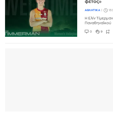
φέτος»
ΑΘΛΗΤΙΚΑ
13
Η Ελίν Τίμερμαν
Παναθηναϊκού
0
9