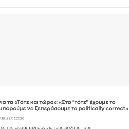
ια το «Τότε και τώρα»: «Στο "τότε" έχουμε το
μπορούμε να ξεπεράσουμε το politically correct»
1:18, 29.03.2026
ές της σειράς μίλησαν για τους ρόλους τους