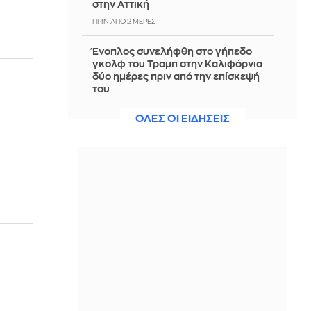
στην Αττική
ΠΡΙΝ ΑΠΌ 2 ΜΈΡΕΣ
Ένοπλος συνελήφθη στο γήπεδο
γκολφ του Τραμπ στην Καλιφόρνια
δύο ημέρες πριν από την επίσκεψή
του
ΠΡΙΝ ΑΠΌ 2 ΜΈΡΕΣ
ΟΛΕΣ ΟΙ ΕΙΔΗΣΕΙΣ
Κέρδη $93 δισ. για τις 8 πετρελαϊκές
ελέω πολέμου και κλιματικής κρίσης
- Έβγαζαν $700.000 το λεπτό
ΠΡΙΝ ΑΠΌ 2 ΜΈΡΕΣ
Δυτική Αττική: Περιπολίες στα
καμένα για τον κίνδυνο
αναζωπυρώσεων - Εικόνες
καταστροφής
ΠΡΙΝ ΑΠΌ 2 ΜΈΡΕΣ
Η σκυτάλη στην επόμενη μέρα και
την καταγραφή ζημιών