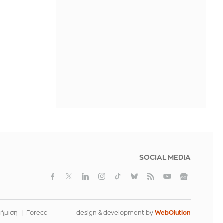
Το «πυρηνικό όπλο» που προτείνουν
οι λογιστές για την πάταξη της
φοροδιαφυγής στα ενοίκια
ΠΡΙΝ ΑΠΌ 2 ΜΈΡΕΣ
SOCIAL MEDIA
φήμιση
Foreca
design & development by
WebOlution