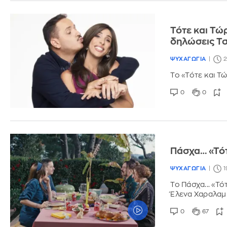
Τότε και Τώ
δηλώσεις Τ
ΨΥΧΑΓΩΓΙΑ
2
Το «Τότε και Τ
0
0
Πάσχα… «Τότ
ΨΥΧΑΓΩΓΙΑ
1
Το Πάσχα... «Τό
Έλενα Χαραλαμ
0
67