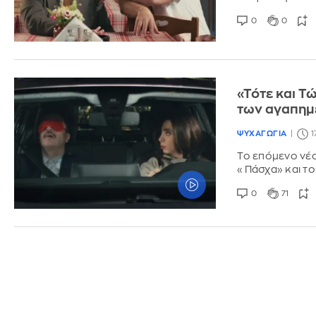
0
0
«Τότε και Τ
των αγαπημ
ΨΥΧΑΓΩΓΙΑ
1
Το επόμενο νέο 
«Πάσχα» και τ
0
71