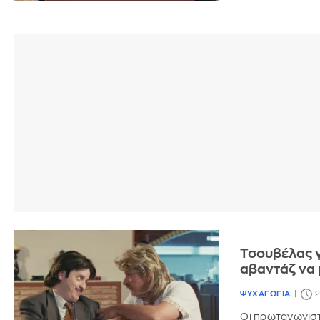
Τσουβέλας γ
αβαντάζ να 
ΨΥΧΑΓΩΓΙΑ
2
Οι πρωταγωνιστ