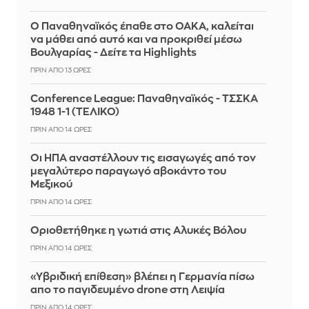
Ο Παναθηναϊκός έπαθε στο ΟΑΚΑ, καλείται
να μάθει από αυτό και να προκριθεί μέσω
Βουλγαρίας - Δείτε τα Highlights
ΠΡΙΝ ΑΠΌ 13 ΏΡΕΣ
Conference League: Παναθηναϊκός - ΤΣΣΚΑ
1948 1-1 (ΤΕΛΙΚΟ)
ΠΡΙΝ ΑΠΌ 14 ΏΡΕΣ
Οι ΗΠΑ αναστέλλουν τις εισαγωγές από τον
μεγαλύτερο παραγωγό αβοκάντο του
Μεξικού
ΠΡΙΝ ΑΠΌ 14 ΏΡΕΣ
Οριοθετήθηκε η γωτιά στις Αλυκές Βόλου
ΠΡΙΝ ΑΠΌ 14 ΏΡΕΣ
«Υβριδική επίθεση» βλέπει η Γερμανία πίσω
απο το παγιδευμένο drone στη Λειψία
ΠΡΙΝ ΑΠΌ 14 ΏΡΕΣ