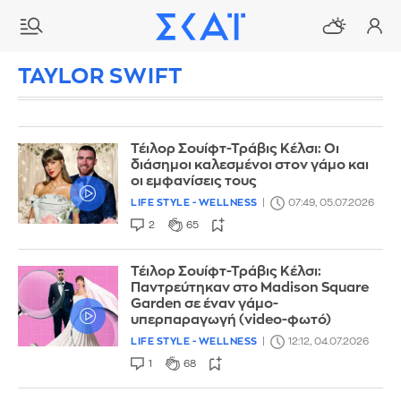
TAYLOR SWIFT
Τέιλορ Σουίφτ-Τράβις Κέλσι: Οι
διάσημοι καλεσμένοι στον γάμο και
οι εμφανίσεις τους
LIFE STYLE - WELLNESS
07:49, 05.07.2026
2
65
Τέιλορ Σουίφτ-Τράβις Κέλσι:
Παντρεύτηκαν στο Madison Square
Garden σε έναν γάμο-
υπερπαραγωγή (video-φωτό)
LIFE STYLE - WELLNESS
12:12, 04.07.2026
1
68