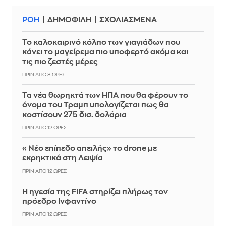
ΡΟΗ
ΔΗΜΟΦΙΛΗ
ΣΧΟΛΙΑΣΜΕΝΑ
Το καλοκαιρινό κόλπο των γιαγιάδων που
κάνει το μαγείρεμα πιο υποφερτό ακόμα και
τις πιο ζεστές μέρες
ΠΡΙΝ ΑΠΌ 8 ΏΡΕΣ
Τα νέα θωρηκτά των ΗΠΑ που θα φέρουν το
όνομα του Τραμπ υπολογίζεται πως θα
κοστίσουν 275 δισ. δολάρια
ΠΡΙΝ ΑΠΌ 12 ΏΡΕΣ
«Νέο επίπεδο απειλής» το drone με
εκρηκτικά στη Λειψία
ΠΡΙΝ ΑΠΌ 12 ΏΡΕΣ
Η ηγεσία της FIFA στηρίζει πλήρως τον
πρόεδρο Ινφαντίνο
ΠΡΙΝ ΑΠΌ 12 ΏΡΕΣ