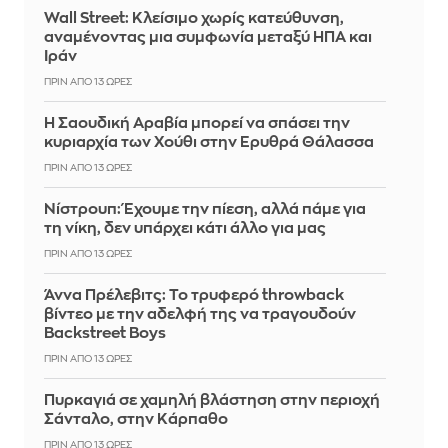
Wall Street: Κλείσιμο χωρίς κατεύθυνση,
αναμένοντας μια συμφωνία μεταξύ ΗΠΑ και
Ιράν
ΠΡΙΝ ΑΠΌ 13 ΏΡΕΣ
Η Σαουδική Αραβία μπορεί να σπάσει την
κυριαρχία των Χούθι στην Ερυθρά Θάλασσα
ΠΡΙΝ ΑΠΌ 13 ΏΡΕΣ
Νίστρουπ: Έχουμε την πίεση, αλλά πάμε για
τη νίκη, δεν υπάρχει κάτι άλλο για μας
ΠΡΙΝ ΑΠΌ 13 ΏΡΕΣ
Άννα Πρέλεβιτς: Το τρυφερό throwback
βίντεο με την αδελφή της να τραγουδούν
Backstreet Boys
ΠΡΙΝ ΑΠΌ 13 ΏΡΕΣ
Πυρκαγιά σε χαμηλή βλάστηση στην περιοχή
Σάνταλο, στην Κάρπαθο
ΠΡΙΝ ΑΠΌ 13 ΏΡΕΣ