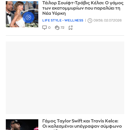
Τέιλορ Σουίφτ-Τράβις Κέλσι: Ο γάμος
των εκατομμυρίων που παραλύει τη
Νέα Υόρκη
LIFE STYLE - WELLNESS
09:59, 02.07.2026
0
72
Γάμος Taylor Swift και Travis Kelce:
Οι καλεσμένοι υπέγραψαν σύμφωνο