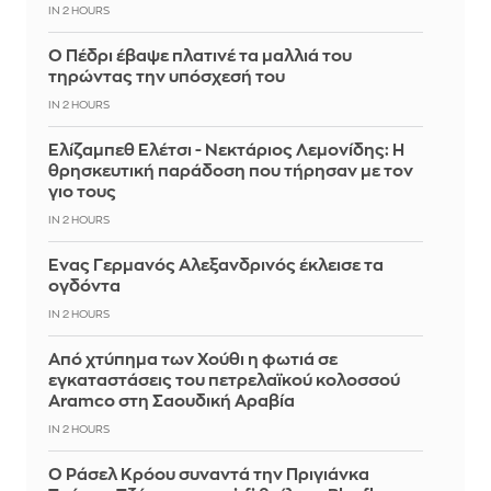
IN 2 HOURS
Ο Πέδρι έβαψε πλατινέ τα μαλλιά του
τηρώντας την υπόσχεσή του
IN 2 HOURS
Ελίζαμπεθ Ελέτσι - Νεκτάριος Λεμονίδης: Η
θρησκευτική παράδοση που τήρησαν με τον
γιο τους
IN 2 HOURS
Ένας Γερμανός Αλεξανδρινός έκλεισε τα
ογδόντα
IN 2 HOURS
Από χτύπημα των Χούθι η φωτιά σε
εγκαταστάσεις του πετρελαϊκού κολοσσού
Aramco στη Σαουδική Αραβία
IN 2 HOURS
Ο Ράσελ Κρόου συναντά την Πριγιάνκα