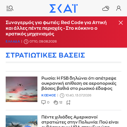
Συναγερμός για φωτιές: Red Code για Αττική
και άλλες πέντε περιοχές - Στο κόκκινο ο
κρατικός μηχανισμός
ΕΛΛΑΔΑ
07:10, 09.08.2026
ΣΤΡΑΤΙΩΤΙΚΕΣ ΒΑΣΕΙΣ
Ρωσία: Η FSB δηλώνει ότι απέτρεψε
ουκρανική επίθεση σε αεροπορικές
βάσεις βαθιά στο ρωσικό έδαφος
ΚΟΣΜΟΣ
10:40, 13.07.2026
0
12
Πέντε χιλιάδες Αμερικανοί
στρατιώτες στην Πολωνία: Πού είναι