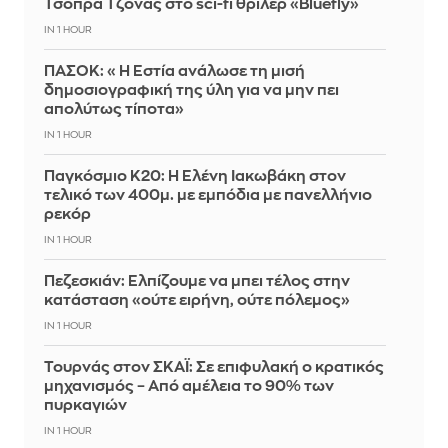
Τσόπρα Τζόνας στο sci-fi θρίλερ «Bluefly»
IN 1 HOUR
ΠΑΣΟΚ: «Η Εστία ανάλωσε τη μισή
δημοσιογραφική της ύλη για να μην πει
απολύτως τίποτα»
IN 1 HOUR
Παγκόσμιο Κ20: Η Ελένη Ιακωβάκη στον
τελικό των 400μ. με εμπόδια με πανελλήνιο
ρεκόρ
IN 1 HOUR
Πεζεσκιάν: Ελπίζουμε να μπει τέλος στην
κατάσταση «ούτε ειρήνη, ούτε πόλεμος»
IN 1 HOUR
Τουρνάς στον ΣΚΑΪ: Σε επιφυλακή ο κρατικός
μηχανισμός – Από αμέλεια το 90% των
πυρκαγιών
IN 1 HOUR