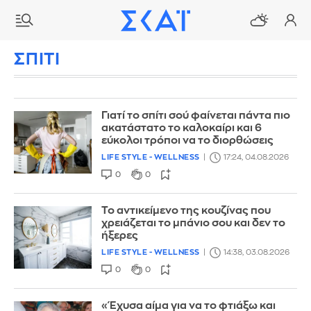
ΣΠΙΤΙ
Γιατί το σπίτι σού φαίνεται πάντα πιο
ακατάστατο το καλοκαίρι και 6
εύκολοι τρόποι να το διορθώσεις
LIFE STYLE - WELLNESS
17:24, 04.08.2026
0
0
Το αντικείμενο της κουζίνας που
χρειάζεται το μπάνιο σου και δεν το
ήξερες
LIFE STYLE - WELLNESS
14:38, 03.08.2026
0
0
«Έχυσα αίμα για να το φτιάξω και