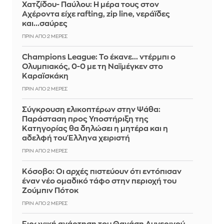
Χατζίδου- Παύλου: Η μέρα τους στον
Αχέροντα είχε rafting, zip line, νεράϊδες
και...σαύρες
ΠΡΙΝ ΑΠΌ 2 ΜΈΡΕΣ
Champions League: Το έκανε... ντέρμπι ο
Ολυμπιακός, 0-0 με τη Ναϊμέγκεν στο
Καραϊσκάκη
ΠΡΙΝ ΑΠΌ 2 ΜΈΡΕΣ
Σύγκρουση ελικοπτέρων στην Ψάθα:
Παράσταση προς Υποστήριξη της
Κατηγορίας θα δηλώσει η μητέρα και η
αδελφή του Έλληνα χειριστή
ΠΡΙΝ ΑΠΌ 2 ΜΈΡΕΣ
Κόσοβο: Οι αρχές πιστεύουν ότι εντόπισαν
έναν νέο ομαδικό τάφο στην περιοχή του
Ζούμπιν Πότοκ
ΠΡΙΝ ΑΠΌ 2 ΜΈΡΕΣ