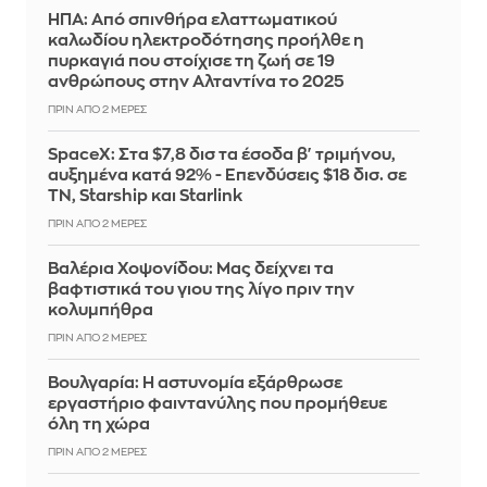
ΗΠΑ: Από σπινθήρα ελαττωματικού
καλωδίου ηλεκτροδότησης προήλθε η
πυρκαγιά που στοίχισε τη ζωή σε 19
ανθρώπους στην Αλταντίνα το 2025
ΠΡΙΝ ΑΠΌ 2 ΜΈΡΕΣ
SpaceX: Στα $7,8 δισ τα έσοδα β' τριμήνου,
αυξημένα κατά 92% - Επενδύσεις $18 δισ. σε
ΤΝ, Starship και Starlink
ΠΡΙΝ ΑΠΌ 2 ΜΈΡΕΣ
Βαλέρια Χοψονίδου: Μας δείχνει τα
βαφτιστικά του γιου της λίγο πριν την
κολυμπήθρα
ΠΡΙΝ ΑΠΌ 2 ΜΈΡΕΣ
Βουλγαρία: Η αστυνομία εξάρθρωσε
εργαστήριο φαιντανύλης που προμήθευε
όλη τη χώρα
ΠΡΙΝ ΑΠΌ 2 ΜΈΡΕΣ