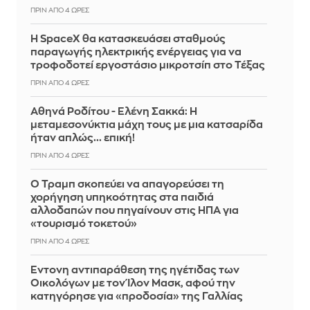
ΠΡΙΝ ΑΠΌ 4 ΏΡΕΣ
Η SpaceX θα κατασκευάσει σταθμούς
παραγωγής ηλεκτρικής ενέργειας για να
τροφοδοτεί εργοστάσιο μικροτσίπ στο Τέξας
ΠΡΙΝ ΑΠΌ 4 ΏΡΕΣ
Αθηνά Ροδίτου - Ελένη Σακκά: Η
μεταμεσονύκτια μάχη τους με μια κατσαρίδα
ήταν απλώς... επική!
ΠΡΙΝ ΑΠΌ 4 ΏΡΕΣ
Ο Τραμπ σκοπεύει να απαγορεύσει τη
χορήγηση υπηκοότητας στα παιδιά
αλλοδαπών που πηγαίνουν στις ΗΠΑ για
«τουρισμό τοκετού»
ΠΡΙΝ ΑΠΌ 4 ΏΡΕΣ
Έντονη αντιπαράθεση της ηγέτιδας των
Οικολόγων με τον Ίλον Μασκ, αφού την
κατηγόρησε για «προδοσία» της Γαλλίας