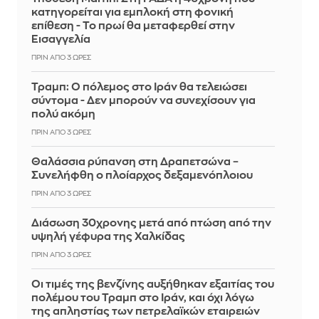
κατηγορείται για εμπλοκή στη φονική
επίθεση - Το πρωί θα μεταφερθεί στην
Εισαγγελία
ΠΡΙΝ ΑΠΌ 3 ΏΡΕΣ
Τραμπ: Ο πόλεμος στο Ιράν θα τελειώσει
σύντομα - Δεν μπορούν να συνεχίσουν για
πολύ ακόμη
ΠΡΙΝ ΑΠΌ 3 ΏΡΕΣ
Θαλάσσια ρύπανση στη Δραπετσώνα –
Συνελήφθη ο πλοίαρχος δεξαμενόπλοιου
ΠΡΙΝ ΑΠΌ 3 ΏΡΕΣ
Διάσωση 30χρονης μετά από πτώση από την
υψηλή γέφυρα της Χαλκίδας
ΠΡΙΝ ΑΠΌ 3 ΏΡΕΣ
Οι τιμές της βενζίνης αυξήθηκαν εξαιτίας του
πολέμου του Τραμπ στο Ιράν, και όχι λόγω
της απληστίας των πετρελαϊκών εταιρειών