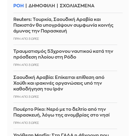
ΡΟΗ
ΔΗΜΟΦΙΛΗ
ΣΧΟΛΙΑΣΜΕΝΑ
Reuters: Τουρκία, Σαουδική Αραβία και
Πακιστάν θα υπογράψουν συμφωνία κοινής
άμυνας την Παρασκευή
ΠΡΙΝ ΑΠΌ 3 ΏΡΕΣ
Τραυματισμός 53χρονου ναυτικού κατά την
πρόσδεση πλοίου στη Ρόδο
ΠΡΙΝ ΑΠΌ 3 ΏΡΕΣ
Σαουδική Αραβία: Επίκειται επίθεση από
Χούθι και ιρακινές οργανώσεις υπό την
καθοδήγηση του Ιράν
ΠΡΙΝ ΑΠΌ 3 ΏΡΕΣ
Πουέρτο Ρίκο: Νερό με το δελτίο από την
Παρασκευή, λόγω της ανομβρίας στο νησί
ΠΡΙΝ ΑΠΌ 3 ΏΡΕΣ
Υπόθεση Marfin: Στη ΓΑΔΑ η 46χρονη που