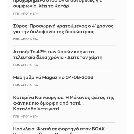
προχωρημένο στάδιο» οι συνομιλίες για
συμφωνία, λέει το Κατάρ
ΠΡΙΝ ΑΠΌ 1 ΜΈΡΑ
Σύρος: Προσωρινά κρατούμενος ο 41χρονος
για την δολοφονία της διασώστριας
ΠΡΙΝ ΑΠΌ 1 ΜΈΡΑ
Αττική: Το 42% των δασών κάηκε τα
τελευταία δέκα χρόνια - Δείτε τον χάρτη
ΠΡΙΝ ΑΠΌ 1 ΜΈΡΑ
Μεσημβρινό Magazino 04-08-2026
ΠΡΙΝ ΑΠΌ 1 ΜΈΡΑ
Κατερίνα Καινούργιου: Η Μύκονος φέτος της
φάνηκε πιο όμορφη από ποτέ...
Καταλαβαίνετε γιατί
ΠΡΙΝ ΑΠΌ 1 ΜΈΡΑ
Ηράκλειο: Φωτιά σε φορτηγό στον ΒΟΑΚ -