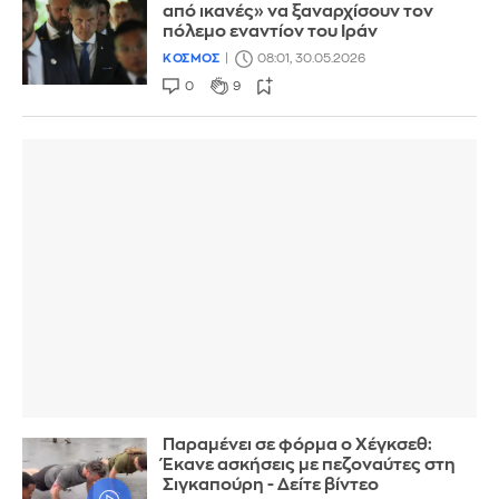
από ικανές» να ξαναρχίσουν τον
πόλεμο εναντίον του Ιράν
ΚΟΣΜΟΣ
08:01, 30.05.2026
0
9
Παραμένει σε φόρμα ο Χέγκσεθ:
Έκανε ασκήσεις με πεζοναύτες στη
Σιγκαπούρη - Δείτε βίντεο