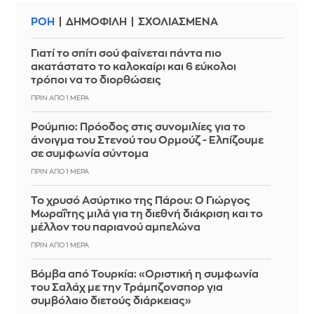
ΡΟΗ
ΔΗΜΟΦΙΛΗ
ΣΧΟΛΙΑΣΜΕΝΑ
Γιατί το σπίτι σού φαίνεται πάντα πιο
ακατάστατο το καλοκαίρι και 6 εύκολοι
τρόποι να το διορθώσεις
ΠΡΙΝ ΑΠΌ 1 ΜΈΡΑ
Ρούμπιο: Πρόοδος στις συνομιλίες για το
άνοιγμα του Στενού του Ορμούζ - Ελπίζουμε
σε συμφωνία σύντομα
ΠΡΙΝ ΑΠΌ 1 ΜΈΡΑ
Το χρυσό Ασύρτικο της Πάρου: Ο Γιώργος
Μωραΐτης μιλά για τη διεθνή διάκριση και το
μέλλον του παριανού αμπελώνα
ΠΡΙΝ ΑΠΌ 1 ΜΈΡΑ
Βόμβα από Τουρκία: «Οριστική η συμφωνία
του Σαλάχ με την Τράμπζονσπορ για
συμβόλαιο διετούς διάρκειας»