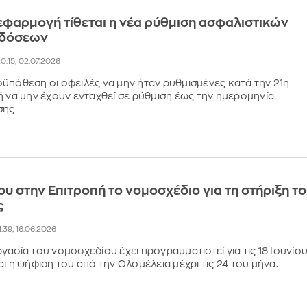
εφαρμογή τίθεται η νέα ρύθμιση ασφαλιστικών
 δόσεων
0:15, 02.07.2026
ϋπόθεση οι οφειλές να μην ήταν ρυθμισμένες κατά την 21η
ή να μην έχουν ενταχθεί σε ρύθμιση έως την ημερομηνία
σης
ίου στην Επιτροπή το νομοσχέδιο για τη στήριξη τ
ς
1:39, 16.06.2026
ασία του νομοσχεδίου έχει προγραμματιστεί για τις 18 Ιουνίου
ι η ψήφιση του από την Ολομέλεια μέχρι τις 24 του μήνα.