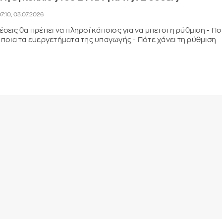
7:10, 03.07.2026
εις θα πρέπει να πληροί κάποιος για να μπει στη ρύθμιση - Πο
αι ποια τα ευεργετήματα της υπαγωγής - Πότε χάνει τη ρύθμιση