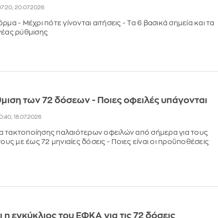
7:20, 20.07.2026
ρμα - Μέχρι πότε γίνονται αιτήσεις - Τα 6 βασικά σημεία και τα
 νέας ρύθμισης
θμιση των 72 δόσεων - Ποιες οφειλές υπάγονται
0:40, 18.07.2026
α τακτοποίησης παλαιότερων οφειλών από σήμερα για τους
ς με έως 72 μηνιαίες δόσεις - Ποιες είναι οι προϋποθέσεις
 η εγκύκλιος του ΕΦΚΑ για τις 72 δόσεις