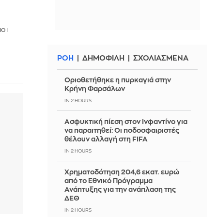
ιοι
ΡΟΗ
ΔΗΜΟΦΙΛΗ
ΣΧΟΛΙΑΣΜΕΝΑ
Οριοθετήθηκε η πυρκαγιά στην
Κρήνη Φαρσάλων
IN 2 HOURS
Ασφυκτική πίεση στον Ινφαντίνο για
να παραιτηθεί: Οι ποδοσφαιριστές
θέλουν αλλαγή στη FIFA
IN 2 HOURS
Χρηματοδότηση 204,6 εκατ. ευρώ
από το Εθνικό Πρόγραμμα
Ανάπτυξης για την ανάπλαση της
ΔΕΘ
IN 2 HOURS