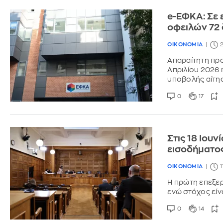
e-ΕΦΚΑ: Σε 
οφειλών 72
ΟΙΚΟΝΟΜΙΑ
2
Απαραίτητη προ
Απριλίου 2026 
υποβολής αίτη
0
17
Στις 18 Ιουν
εισοδήματο
ΟΙΚΟΝΟΜΙΑ
1
Η πρώτη επεξεργ
ενώ στόχος είνα
0
14