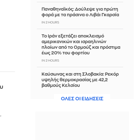
Παναθηναϊκός: Δούλεψε για πρώτη
φορά με τα πράσινα ο Λιβάι Γκαρσία
IN 2 HOURS
Το Ιράν εξετάζει αποκλεισμό
αμερικανικών και ισραηλινών
πλοίων από το Ορμούζ και πρόστιμα
έως 20% του φορτίου
IN 2 HOURS
Καύσωνας και στη Σλοβακία: Ρεκόρ
υψηλής θερμοκρασίας με 42,2
βαθμούς Κελσίου
ου
IN 2 HOURS
ΟΛΕΣ ΟΙ ΕΙΔΗΣΕΙΣ
Marfin: Το βράδυ στην Ελλάδα η
46χρονη κατηγορούμενη για
,
εμπλοκή στον εμπρησμό της
τράπεζας
IN 2 HOURS