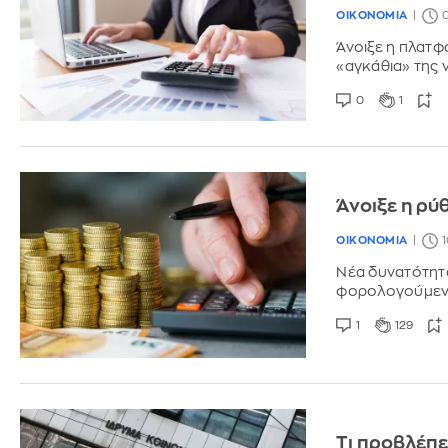
ΟΙΚΟΝΟΜΙΑ
0
Άνοιξε η πλατφό
«αγκάθια» της
0
1
Άνοιξε η ρύ
ΟΙΚΟΝΟΜΙΑ
1
Νέα δυνατότητ
φορολογούμενου
1
129
Τι προβλέπει