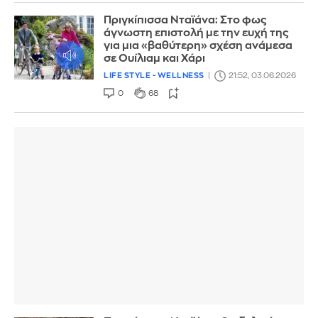
Πριγκίπισσα Νταϊάνα: Στο φως
άγνωστη επιστολή με την ευχή της
για μια «βαθύτερη» σχέση ανάμεσα
σε Ουίλιαμ και Χάρι
LIFE STYLE - WELLNESS
21:52, 03.06.2026
0
68