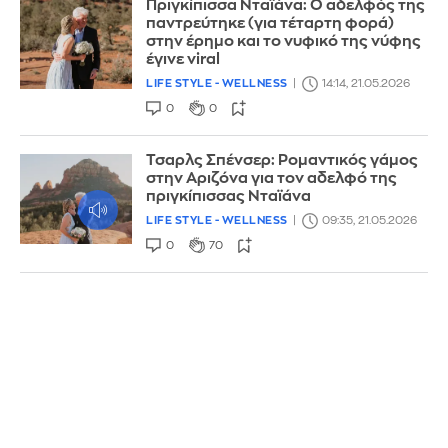
Πριγκίπισσα Νταϊάνα: Ο αδελφός της
παντρεύτηκε (για τέταρτη φορά)
στην έρημο και το νυφικό της νύφης
έγινε viral
LIFE STYLE - WELLNESS
14:14, 21.05.2026
0
0
Τσαρλς Σπένσερ: Ρομαντικός γάμος
στην Αριζόνα για τον αδελφό της
πριγκίπισσας Νταϊάνα
LIFE STYLE - WELLNESS
09:35, 21.05.2026
0
70