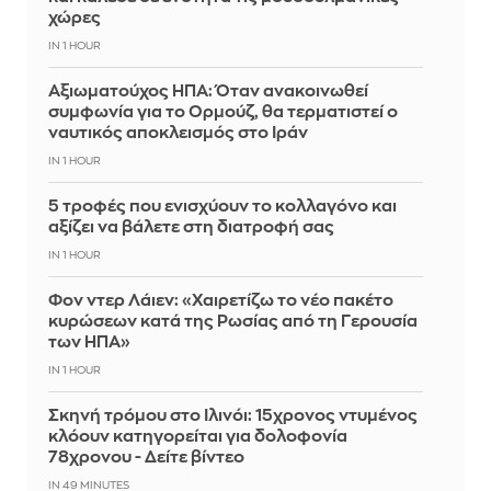
χώρες
IN 1 HOUR
Αξιωματούχος ΗΠΑ: Όταν ανακοινωθεί
συμφωνία για το Ορμούζ, θα τερματιστεί ο
ναυτικός αποκλεισμός στο Ιράν
IN 1 HOUR
5 τροφές που ενισχύουν το κολλαγόνο και
αξίζει να βάλετε στη διατροφή σας
IN 1 HOUR
Φον ντερ Λάιεν: «Χαιρετίζω το νέο πακέτο
κυρώσεων κατά της Ρωσίας από τη Γερουσία
των ΗΠΑ»
IN 1 HOUR
Σκηνή τρόμου στο Ιλινόι: 15χρονος ντυμένος
κλόουν κατηγορείται για δολοφονία
78χρονου - Δείτε βίντεο
IN 49 MINUTES