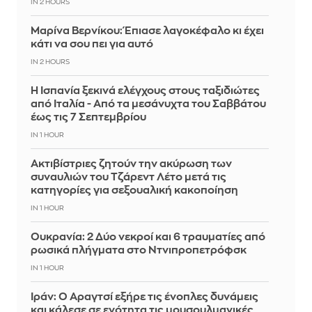
IN 2 HOURS
Μαρίνα Βερνίκου: Έπιασε λαγοκέφαλο κι έχει
κάτι να σου πει για αυτό
IN 2 HOURS
Η Ισπανία ξεκινά ελέγχους στους ταξιδιώτες
από Ιταλία - Από τα μεσάνυχτα του Σαββάτου
έως τις 7 Σεπτεμβρίου
IN 1 HOUR
Ακτιβίστριες ζητούν την ακύρωση των
συναυλιών του Τζάρεντ Λέτο μετά τις
κατηγορίες για σεξουαλική κακοποίηση
IN 1 HOUR
Ουκρανία: 2 Δύο νεκροί και 6 τραυματίες από
ρωσικά πλήγματα στο Ντνιπροπετρόφσκ
IN 1 HOUR
Ιράν: Ο Αραγτσί εξήρε τις ένοπλες δυνάμεις
και κάλεσε σε ενότητα τις μουσουλμανικές