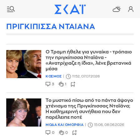
ΠΡΙΓΚΙΠΙΣΣΑ ΝΤΑΙΑΝΑ
Ο Τραμπ ήθελε για γυναίκα - τρόπαιο
την πριγκίπισσα Νταϊάνα -
«Ανατρίχιαζε η ίδια», λένε βρετανικά
μέσα
ΚΟΣΜΟΣ
11:52, 07.07.2026
3
1
Το μυστικό πίσω από το πάντα άψογο
χτένισμα της Πριγκίπισσας Νταϊάνα;
Η καθημερινή συνήθεια που δεν
παρέλειπε ποτέ
ΜΟΔΑ ΚΑΙ ΟΜΟΡΦΙΑ
15:06, 08.06.2026
0
0