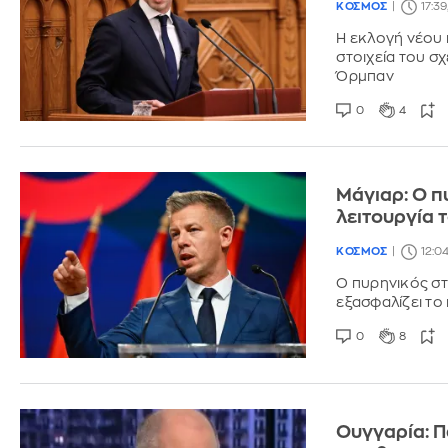
ΚΟΣΜΟΣ
17:3
Η εκλογή νέου
στοιχεία του σ
Όρμπαν
0
4
Μάγιαρ: Ο π
λειτουργία 
ΚΟΣΜΟΣ
12:0
Ο πυρηνικός στ
εξασφαλίζει το
0
8
Ουγγαρία: Π