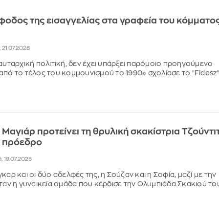
φοδος της εισαγγελίας στα γραφεία του κόμματο
, 21.07.2026
 αυταρχική πολιτική, δεν έχει υπάρξει παρόμοιο προηγούμενο
από το τέλος του κομμουνισμού το 1990» σχολίασε το "Fidesz
 Μαγιάρ προτείνει τη θρυλική σκακίστρια Τζούντι
α πρόεδρο
5, 19.07.2026
καρ και οι δύο αδελφές της, η Σούζαν και η Σοφία, μαζί με την
ήταν η γυναικεία ομάδα που κέρδισε την Ολυμπιάδα Σκακιού το