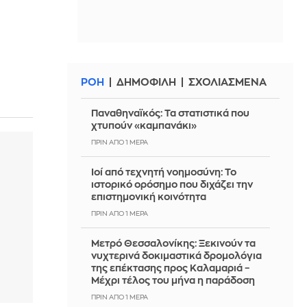
ΡΟΗ
ΔΗΜΟΦΙΛΗ
ΣΧΟΛΙΑΣΜΕΝΑ
Παναθηναϊκός: Τα στατιστικά που
χτυπούν «καμπανάκι»
ΠΡΙΝ ΑΠΌ 1 ΜΈΡΑ
Ιοί από τεχνητή νοημοσύνη: Το
ιστορικό ορόσημο που διχάζει την
επιστημονική κοινότητα
ΠΡΙΝ ΑΠΌ 1 ΜΈΡΑ
Μετρό Θεσσαλονίκης: Ξεκινούν τα
νυχτερινά δοκιμαστικά δρομολόγια
της επέκτασης προς Καλαμαριά –
Μέχρι τέλος του μήνα η παράδοση
ΠΡΙΝ ΑΠΌ 1 ΜΈΡΑ