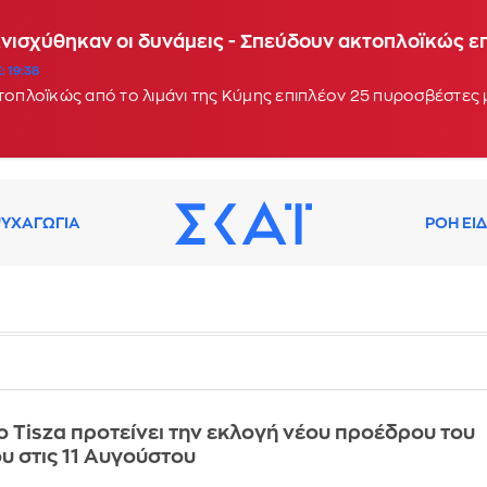
Ενισχύθηκαν οι δυνάμεις - Σπεύδουν ακτοπλοϊκώς 
: 19:38
κτοπλοϊκώς από το λιμάνι της Κύμης επιπλέον 25 πυροσβέστες
ΥΧΑΓΩΓΙΑ
ΡΟΗ ΕΙ
ο Tisza προτείνει την εκλογή νέου προέδρου του
υ στις 11 Αυγούστου