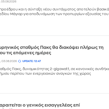
9, 05.08.2026
 προέδρου και η σύνταξη νέου συντάγματος αποτελούν βασικά
χεδίου Μάγιαρ για αποδυνάμωση των προπυργίων εξουσίας του
υρηνικός σταθμός Πακς θα διακόψει πλήρως τη
του τις επόμενες ημέρες
4, 03.08.2026
UPDATE: 12:47
αθμός Πακς, δυναμικότητας 2-gigawatt, σε κανονικές συνθήκ
 ήμισυ περίπου των ενεργειακών αναγκών της χώρας
αραιτείται ο γενικός εισαγγελέας επί