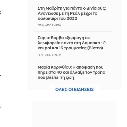
Στη Μαδρίτη για πάντα ο Βινίσιους:
ς
Ανανέωσε με τη Ρεάλ μέχρι το
καλοκαίρι του 2032
ΠΡΙΝ ΑΠΌ 1 ΜΈΡΑ
Συρία: Βόμβα εξερράγη σε
"
λεωφορείο κοντά στη Δαμασκό - 2
νεκροί και 13 τραυματίες (Βίντεο)
ΠΡΙΝ ΑΠΌ 1 ΜΈΡΑ
Μαρία Κορινθίου: Η απόφαση που
πήρε στα 40 και άλλαξε τον τρόπο
τ
που βλέπει τη ζωή
ΠΡΙΝ ΑΠΌ 1 ΜΈΡΑ
ΟΛΕΣ ΟΙ ΕΙΔΗΣΕΙΣ
Παλαιστίνη: Ισραηλινοί έποικοι
επιτέθηκαν σε ένα χωριό στο νότιο
υ
τμήμα της Δυτικής Όχθης
ΠΡΙΝ ΑΠΌ 1 ΜΈΡΑ
Χαλκιδική: Τη ζωή του έχασε