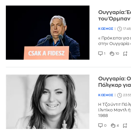
Ουγγαρία: Έ
του Όρμπαν
ΚΟΣΜΟΣ
17:48
«Πρόκειται για
στην Ουγγαρία 
1
10
Ουγγαρία: Ο
Πόλγκαρ γι
ΚΟΣΜΟΣ
23:5
Η Τζούντιτ Πόλγ
Ιλντίκο Μαντλ 
1988
0
4