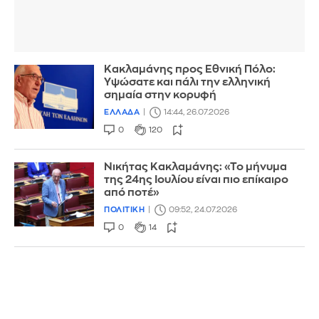
Κακλαμάνης προς Εθνική Πόλο:
Υψώσατε και πάλι την ελληνική
σημαία στην κορυφή
ΕΛΛΑΔΑ
14:44, 26.07.2026
0
120
Νικήτας Κακλαμάνης: «Το μήνυμα
της 24ης Ιουλίου είναι πιο επίκαιρο
από ποτέ»
ΠΟΛΙΤΙΚΗ
09:52, 24.07.2026
0
14