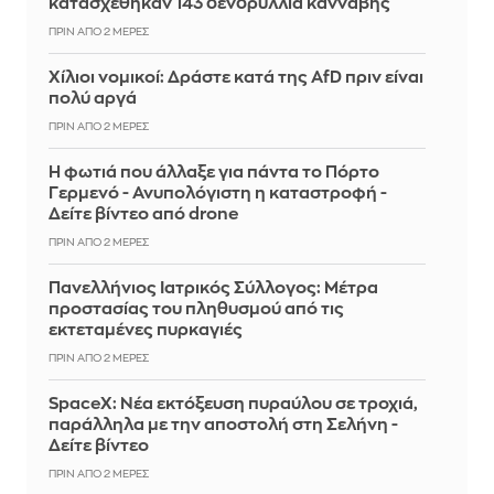
κατασχέθηκαν 143 δενδρύλλια κάνναβης
ΠΡΙΝ ΑΠΌ 2 ΜΈΡΕΣ
Χίλιοι νομικοί: Δράστε κατά της ΑfD πριν είναι
πολύ αργά
ΠΡΙΝ ΑΠΌ 2 ΜΈΡΕΣ
Η φωτιά που άλλαξε για πάντα το Πόρτο
Γερμενό - Ανυπολόγιστη η καταστροφή -
Δείτε βίντεο από drone
ΠΡΙΝ ΑΠΌ 2 ΜΈΡΕΣ
Πανελλήνιος Ιατρικός Σύλλογος: Μέτρα
προστασίας του πληθυσμού από τις
εκτεταμένες πυρκαγιές
ΠΡΙΝ ΑΠΌ 2 ΜΈΡΕΣ
SpaceX: Νέα εκτόξευση πυραύλου σε τροχιά,
παράλληλα με την αποστολή στη Σελήνη -
Δείτε βίντεο
ΠΡΙΝ ΑΠΌ 2 ΜΈΡΕΣ