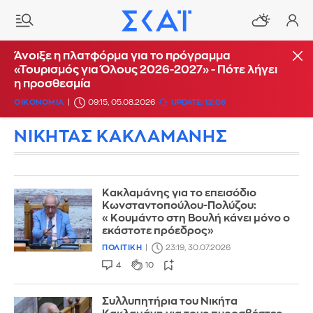
Άνοιξε η πλατφόρμα για το πρόγραμμα
«Τουρισμός για Όλους 2026-2027» - Πότε λήγει
η προσθεσμία
ΟΙΚΟΝΟΜΙΑ
09:15, 05.08.2026
UPDATE: 12:06
ΝΙΚΗΤΑΣ ΚΑΚΛΑΜΑΝΗΣ
Κακλαμάνης για το επεισόδιο
Κωνσταντοπούλου-Πολύζου:
«Κουμάντο στη Βουλή κάνει μόνο ο
εκάστοτε πρόεδρος»
ΠΟΛΙΤΙΚΗ
23:19, 30.07.2026
4
10
Συλλυπητήρια του Νικήτα