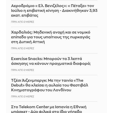
Αεροδρόμιο «Ελ. Βενιζέλος»: «Πέταξε» τον
Ιούλιο η επιβατική κίνηση - Διακινήθηκαν 3,93
εκατ. επιβάτες
ΠΡΙΝ ΑΠΌ 2 ΜΈΡΕΣ
Χαρδαλιάς: Μηδενική ανοχή και σε νομικό
επίπεδο για τους υπαίτιους της πυρκαγιάς
στη Δυτική Αττική
ΠΡΙΝ ΑΠΌ 2 ΜΈΡΕΣ
Exercise Snacks: Μπορούν τα 3 λεπτά
άσκησης να κάνουν πραγματικά διαφορά;
ΠΡΙΝ ΑΠΌ 2 ΜΈΡΕΣ
Τζέσι Άιζενμπεργκ: Με την ταινία «The
Debut» θα κλείσει η αυλαία του Φεστιβάλ
Κινηματογράφου του Λονδίνου
ΠΡΙΝ ΑΠΌ 2 ΜΈΡΕΣ
Στο Telekom Center με Ισπανία η Εθνική
μπάσκετ - Δύο φιλικά στο ίδιο γήπεδο