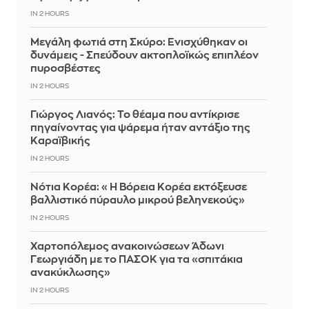
IN 2 HOURS
Μεγάλη φωτιά στη Σκύρο: Ενισχύθηκαν οι
δυνάμεις - Σπεύδουν ακτοπλοϊκώς επιπλέον
πυροσβέστες
IN 2 HOURS
Γιώργος Λιανός: Το θέαμα που αντίκρισε
πηγαίνοντας για ψάρεμα ήταν αντάξιο της
Καραϊβικής
IN 2 HOURS
Νότια Κορέα: «Η Βόρεια Κορέα εκτόξευσε
βαλλιστικό πύραυλο μικρού βεληνεκούς»
IN 2 HOURS
Χαρτοπόλεμος ανακοινώσεων Άδωνι
Γεωργιάδη με το ΠΑΣΟΚ για τα «σπιτάκια
ανακύκλωσης»
IN 2 HOURS