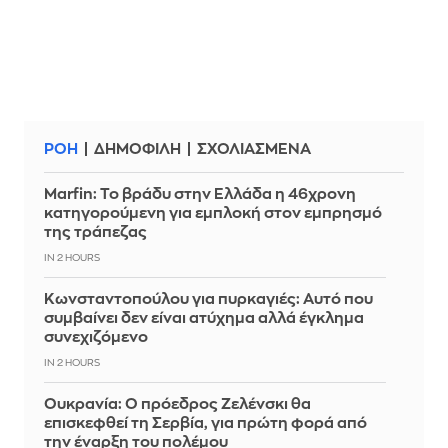
ΡΟΗ
ΔΗΜΟΦΙΛΗ
ΣΧΟΛΙΑΣΜΕΝΑ
Marfin: Το βράδυ στην Ελλάδα η 46χρονη
κατηγορούμενη για εμπλοκή στον εμπρησμό
της τράπεζας
IN 2 HOURS
Κωνσταντοπούλου για πυρκαγιές: Αυτό που
συμβαίνει δεν είναι ατύχημα αλλά έγκλημα
συνεχιζόμενο
IN 2 HOURS
Ουκρανία: Ο πρόεδρος Ζελένσκι θα
επισκεφθεί τη Σερβία, για πρώτη φορά από
την έναρξη του πολέμου