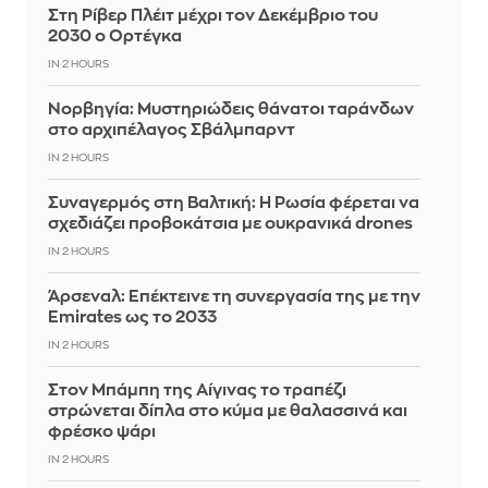
Στη Ρίβερ Πλέιτ μέχρι τον Δεκέμβριο του
2030 ο Ορτέγκα
IN 2 HOURS
Νορβηγία: Μυστηριώδεις θάνατοι ταράνδων
στο αρχιπέλαγος Σβάλμπαρντ
IN 2 HOURS
Συναγερμός στη Βαλτική: Η Ρωσία φέρεται να
σχεδιάζει προβοκάτσια με ουκρανικά drones
IN 2 HOURS
Άρσεναλ: Επέκτεινε τη συνεργασία της με την
Emirates ως το 2033
IN 2 HOURS
Στον Μπάμπη της Αίγινας το τραπέζι
στρώνεται δίπλα στο κύμα με θαλασσινά και
φρέσκο ψάρι
IN 2 HOURS