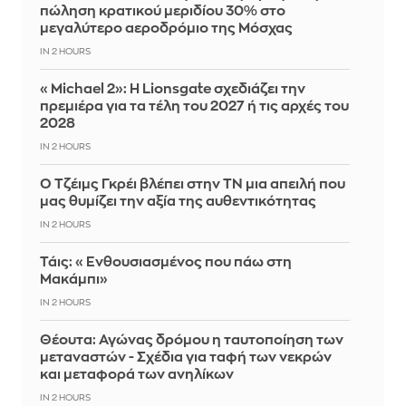
πώληση κρατικού μεριδίου 30% στο
μεγαλύτερο αεροδρόμιο της Μόσχας
IN 2 HOURS
«Michael 2»: Η Lionsgate σχεδιάζει την
πρεμιέρα για τα τέλη του 2027 ή τις αρχές του
2028
IN 2 HOURS
Ο Τζέιμς Γκρέι βλέπει στην ΤΝ μια απειλή που
μας θυμίζει την αξία της αυθεντικότητας
IN 2 HOURS
Τάις: «Ενθουσιασμένος που πάω στη
Μακάμπι»
IN 2 HOURS
Θέουτα: Αγώνας δρόμου η ταυτοποίηση των
μεταναστών - Σχέδια για ταφή των νεκρών
και μεταφορά των ανηλίκων
IN 2 HOURS