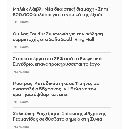
Μπλέικ Λάιβλι: Νέα δικαστική διαμάχη - Ζητεί
800.000 δολάρια για τα νομικά της έξοδα
IN 2 HOURS
Όμιλος Fourlis: Συμφωνία για την πώληση
συμμετοχής στο Sofia South Ring Mall
IN 2 HOURS
Στοπ στα έργα στο ΣΕΦ από το Ελεγκτικό
Συνέδριο, επαναπροκηρύσσεται το έργο
IN 2 HOURS
Μυστράς: Καταδικάστηκε σε 11 μήνες με
αναστολή ο 55χρονος- «Ήθελα να τον
κρατήσω άφθαρτο», είπε
IN 2 HOURS
Χαλκιδική: Επιχείρηση διάσωσης 49χρονης
Γερμανίδας σε δύσβατο σημείο στη Συκιά
IN 2 HOURS