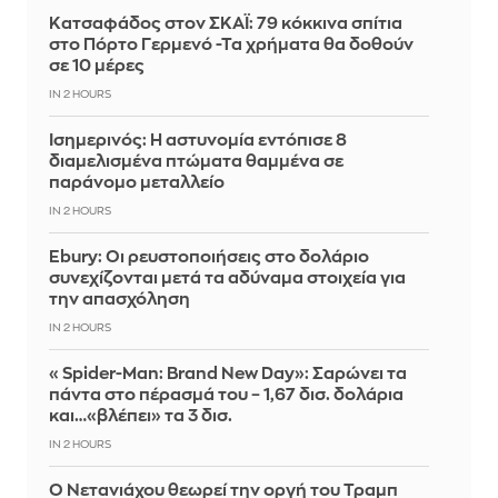
Kατσαφάδος στον ΣΚΑΪ: 79 κόκκινα σπίτια
στο Πόρτο Γερμενό -Τα χρήματα θα δοθούν
σε 10 μέρες
IN 2 HOURS
Ισημερινός: Η αστυνομία εντόπισε 8
διαμελισμένα πτώματα θαμμένα σε
παράνομο μεταλλείο
IN 2 HOURS
Ebury: Οι ρευστοποιήσεις στο δολάριο
συνεχίζονται μετά τα αδύναμα στοιχεία για
την απασχόληση
IN 2 HOURS
«Spider-Man: Brand New Day»: Σαρώνει τα
πάντα στο πέρασμά του – 1,67 δισ. δολάρια
και…«βλέπει» τα 3 δισ.
IN 2 HOURS
Ο Νετανιάχου θεωρεί την οργή του Τραμπ