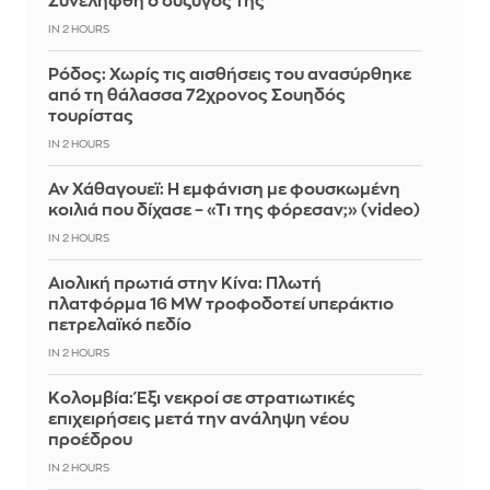
Συνελήφθη ο σύζυγός της
IN 2 HOURS
Ρόδος: Χωρίς τις αισθήσεις του ανασύρθηκε
από τη θάλασσα 72χρονος Σουηδός
τουρίστας
IN 2 HOURS
Αν Χάθαγουεϊ: Η εμφάνιση με φουσκωμένη
κοιλιά που δίχασε – «Τι της φόρεσαν;» (video)
IN 2 HOURS
Αιολική πρωτιά στην Κίνα: Πλωτή
πλατφόρμα 16 MW τροφοδοτεί υπεράκτιο
πετρελαϊκό πεδίο
IN 2 HOURS
Κολομβία: Έξι νεκροί σε στρατιωτικές
επιχειρήσεις μετά την ανάληψη νέου
προέδρου
IN 2 HOURS