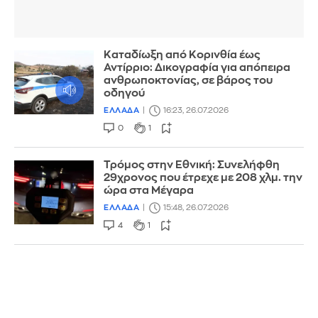
Καταδίωξη από Κορινθία έως
Αντίρριο: Δικογραφία για απόπειρα
ανθρωποκτονίας, σε βάρος του
οδηγού
ΕΛΛΑΔΑ
16:23, 26.07.2026
0
1
Τρόμος στην Εθνική: Συνελήφθη
29χρονος που έτρεχε με 208 χλμ. την
ώρα στα Μέγαρα
ΕΛΛΑΔΑ
15:48, 26.07.2026
4
1