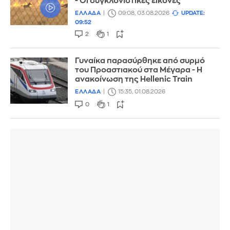
- Οι συγκλονιστικές εικόνες
ΕΛΛΑΔΑ
09:08, 03.08.2026
UPDATE:
09:52
2
1
Γυναίκα παρασύρθηκε από συρμό
του Προαστιακού στα Μέγαρα - H
ανακοίνωση της Hellenic Train
ΕΛΛΑΔΑ
15:35, 01.08.2026
0
1