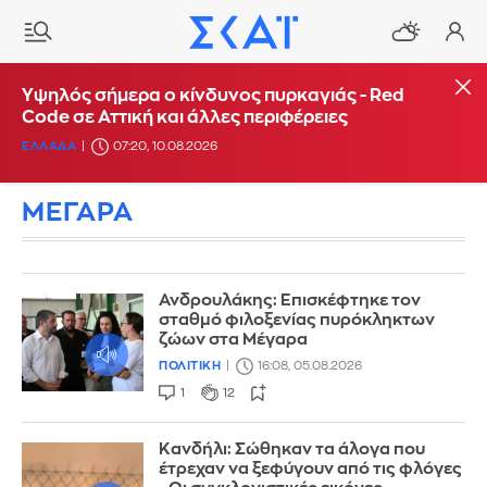
Υψηλός σήμερα ο κίνδυνος πυρκαγιάς - Red
Code σε Αττική και άλλες περιφέρειες
ΕΛΛΑΔΑ
07:20, 10.08.2026
ΜΕΓΑΡΑ
Ανδρουλάκης: Επισκέφτηκε τον
σταθμό φιλοξενίας πυρόκληκτων
ζώων στα Μέγαρα
ΠΟΛΙΤΙΚΗ
16:08, 05.08.2026
1
12
Κανδήλι: Σώθηκαν τα άλογα που
έτρεχαν να ξεφύγουν από τις φλόγες