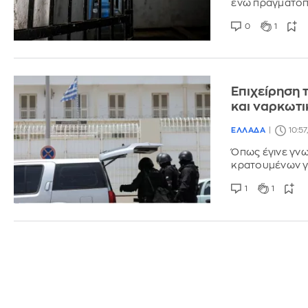
ενώ πραγματοπο
0
1
Επιχείρηση 
και ναρκωτι
ΕΛΛΑΔΑ
10:57
Όπως έγινε γνω
κρατουμένων γ
1
1