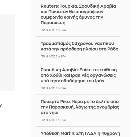
Reuters: Τουρκία, Σαουδική Αραβία
και Πακιστάν θα υπογράψουν
συμφωνία κοινής άμυνας την
Παρασκευή
ΠΡΙΝ ΑΠΌ 1 ΜΈΡΑ
Τραυματισμός 53χρονου ναυτικού
κατά την πρόσδεση πλοίου στη Ρόδο
ΠΡΙΝ ΑΠΌ 1 ΜΈΡΑ
Σαουδική Αραβία: Επίκειται επίθεση
από Χούθι και ιρακινές οργανώσεις
υπό την καθοδήγηση του Ιράν
ΠΡΙΝ ΑΠΌ 1 ΜΈΡΑ
Πουέρτο Ρίκο: Νερό με το δελτίο από
ν
την Παρασκευή, λόγω της ανομβρίας
στο νησί
ΠΡΙΝ ΑΠΌ 1 ΜΈΡΑ
Υπόθεση Marfin: Στη ΓΑΔΑ η 46χρονη