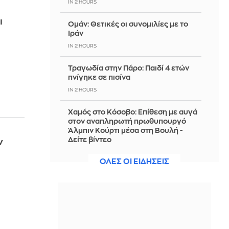
IN 2 HOURS
ι
Ομάν: Θετικές οι συνομιλίες με το
Ιράν
IN 2 HOURS
Τραγωδία στην Πάρο: Παιδί 4 ετών
πνίγηκε σε πισίνα
IN 2 HOURS
Χαμός στο Κόσοβο: Επίθεση με αυγά
στον αναπληρωτή πρωθυπουργό
Άλμπιν Κούρτι μέσα στη Βουλή -
Δείτε βίντεο
ν
IN 2 HOURS
ΟΛΕΣ ΟΙ ΕΙΔΗΣΕΙΣ
Πυρκαγιά σε χαμηλή βλάστηση στη
Μικρή Βίγλα, στη Νάξο
IN 2 HOURS
Εξαρθρώθηκε ομάδα που διακινούσε
ναρκωτικά στην Αθήνα και στην