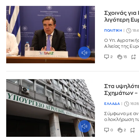
Σχοινάς για
λιγότερη Ε
ΠΟΛΙΤΙΚΗ
18:
Ο Υπ. Αγροτική
Αλιείας της Ε
2
15
Στα υψηλότε
Σχημάτων – 
ΕΛΛΑΔΑ
16:2
Σύμφωνα με ανα
ολοκλήρωση τω
0
2