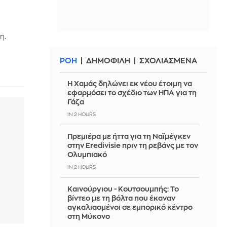
η.
ΡΟΗ
ΔΗΜΟΦΙΛΗ
ΣΧΟΛΙΑΣΜΕΝΑ
Η Χαμάς δηλώνει εκ νέου έτοιμη να
εφαρμόσει το σχέδιο των ΗΠΑ για τη
Γάζα
IN 2 HOURS
Πρεμιέρα με ήττα για τη Ναϊμέγκεν
στην Eredivisie πριν τη ρεβάνς με τον
Ολυμπιακό
IN 2 HOURS
Καινούργιου - Κουτσουμπής: Το
βίντεο με τη βόλτα που έκαναν
αγκαλιασμένοι σε εμπορικό κέντρο
στη Μύκονο