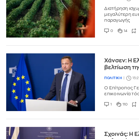
Διατήρηση ισχυ
μεγαλύτερη ευε
παραγωγής
0
14
Χάνσεν: Η Ε
βελτίωση τη
ΠΟΛΙΤΙΚΗ
15:
Ο Επίτροπος Γε
επικοινωνία τό
1
110
Σχοινάς: Η 