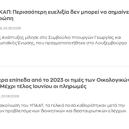
 ΚΑΠ: Περισσότερη ευελιξία δεν μπορεί να σημαίνε
υρώπη
49, 23.06.2026
ς Ανάπτυξης μίλησε στο Συμβούλιο Υπουργών Γεωργίας και
υρωπαϊκής Ένωσης, που πραγματοποιήθηκε στο Λουξεμβούργο
ρα επίπεδα από το 2023 οι τιμές των Οικολογικώ
Μέχρι τέλος Ιουνίου οι πληρωμές
8, 23.06.2026
κοίνωση του ΥΠΑΑΤ, τα τελικά ποσά καθορίστηκαν μετά την
ν προβλεπόμενων διοικητικών και διασταυρωτικών ελέγχων