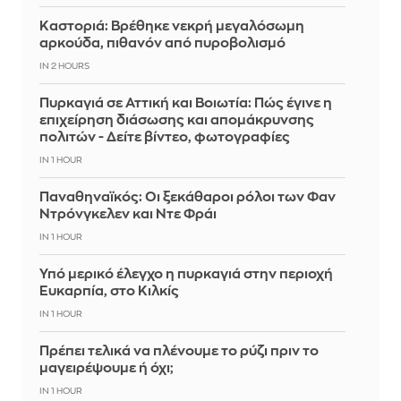
Καστοριά: Βρέθηκε νεκρή μεγαλόσωμη
αρκούδα, πιθανόν από πυροβολισμό
IN 2 HOURS
Πυρκαγιά σε Αττική και Βοιωτία: Πώς έγινε η
επιχείρηση διάσωσης και απομάκρυνσης
πολιτών - Δείτε βίντεο, φωτογραφίες
IN 1 HOUR
Παναθηναϊκός: Οι ξεκάθαροι ρόλοι των Φαν
Ντρόνγκελεν και Ντε Φράι
IN 1 HOUR
Υπό μερικό έλεγχο η πυρκαγιά στην περιοχή
Ευκαρπία, στο Κιλκίς
IN 1 HOUR
Πρέπει τελικά να πλένουμε το ρύζι πριν το
μαγειρέψουμε ή όχι;
IN 1 HOUR