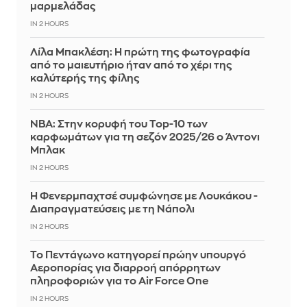
μαρμελάδας
IN 2 HOURS
Λίλα Μπακλέση: Η πρώτη της φωτογραφία
από το μαιευτήριο ήταν από το χέρι της
καλύτερής της φίλης
IN 2 HOURS
ΝΒΑ: Στην κορυφή του Top-10 των
καρφωμάτων για τη σεζόν 2025/26 ο Άντονι
Μπλακ
IN 2 HOURS
Η Φενερμπαχτσέ συμφώνησε με Λουκάκου -
Διαπραγματεύσεις με τη Νάπολι
IN 2 HOURS
Το Πεντάγωνο κατηγορεί πρώην υπουργό
Αεροπορίας για διαρροή απόρρητων
πληροφοριών για το Air Force One
IN 2 HOURS