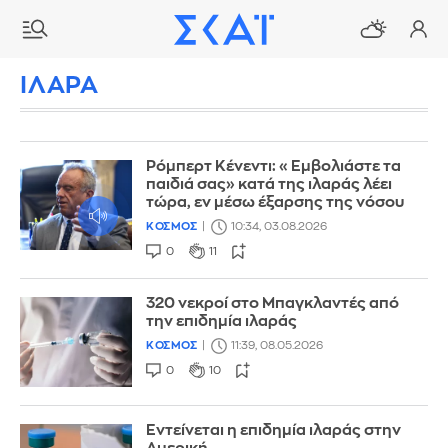
ΙΛΑΡΑ
Ρόμπερτ Κένεντι: «Εμβολιάστε τα
παιδιά σας» κατά της ιλαράς λέει
τώρα, εν μέσω έξαρσης της νόσου
ΚΟΣΜΟΣ
10:34, 03.08.2026
0
11
320 νεκροί στο Μπαγκλαντές από
την επιδημία ιλαράς
ΚΟΣΜΟΣ
11:39, 08.05.2026
0
10
Εντείνεται η επιδημία ιλαράς στην