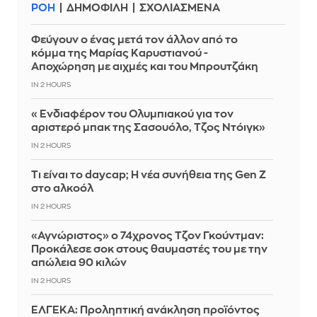
ΡΟΗ
ΔΗΜΟΦΙΛΗ
ΣΧΟΛΙΑΣΜΕΝΑ
Φεύγουν ο ένας μετά τον άλλον από το
κόμμα της Μαρίας Καρυστιανού -
Αποχώρηση με αιχμές και του Μπρουτζάκη
IN 2 HOURS
«Ενδιαφέρον του Ολυμπιακού για τον
αριστερό μπακ της Σασουόλο, Τζος Ντόιγκ»
IN 2 HOURS
Τι είναι το daycap; Η νέα συνήθεια της Gen Z
στο αλκοόλ
IN 2 HOURS
«Αγνώριστος» ο 74χρονος Τζον Γκούντμαν:
Προκάλεσε σοκ στους θαυμαστές του με την
απώλεια 90 κιλών
IN 2 HOURS
ΕΛΓΕΚΑ: Προληπτική ανάκληση προϊόντος